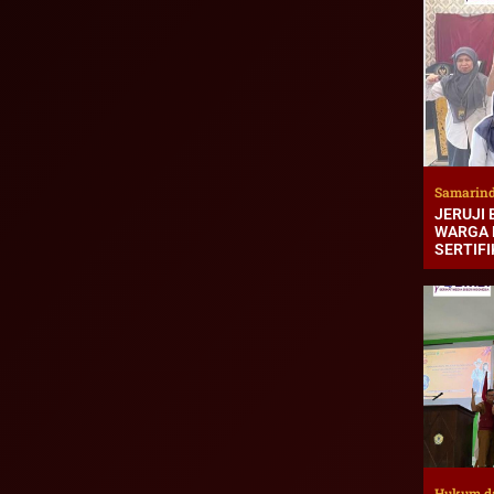
Samarin
JERUJI 
WARGA 
SERTIFI
Hukum d