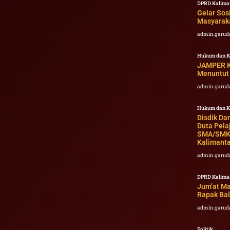
DPRD Kalima
Gelar Sos
Masyaraka
admin.garud
Hukum dan K
JAMPER Ka
Menuntut 
admin.garud
Hukum dan K
Disdik Da
Duta Pela
SMA/SMK/
Kalimant
admin.garud
DPRD Kalima
Jum’at M
Rapak Bal
admin.garud
Politik