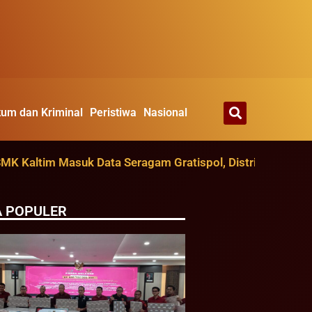
um dan Kriminal
Peristiwa
Nasional
ltim Masuk Data Seragam Gratispol, Distribusi Ditarget A
A POPULER