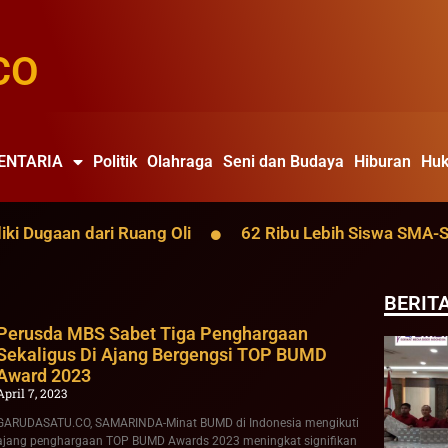
CO
ENTARIA
Politik
Olahraga
Seni dan Budaya
Hiburan
Huk
ugaan dari Ruang Oli
62 Ribu Lebih Siswa SMA-SMK Ka
BERIT
Perusda MBS Sabet Tiga Penghargaan
Sekaligus Di Ajang Bergengsi TOP BUMD
Award 2023
April 7, 2023
GARUDASATU.CO, SAMARINDA-Minat BUMD di Indonesia mengikuti
ajang penghargaan TOP BUMD Awards 2023 meningkat signifikan