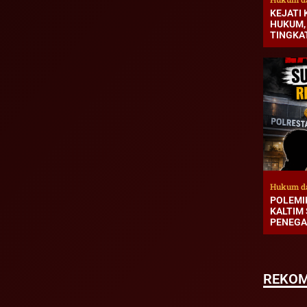
KEJATI
HUKUM,
TINGKA
Hukum d
POLEMI
KALTIM
PENEGA
REKOM