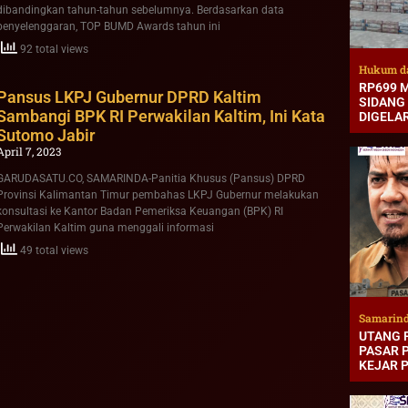
dibandingkan tahun-tahun sebelumnya. Berdasarkan data
penyelenggaran, TOP BUMD Awards tahun ini
92 total views
Hukum d
RP699 M
Pansus LKPJ Gubernur DPRD Kaltim
SIDANG
Sambangi BPK RI Perwakilan Kaltim, Ini Kata
DIGELAR
Sutomo Jabir
April 7, 2023
GARUDASATU.CO, SAMARINDA-Panitia Khusus (Pansus) DPRD
Provinsi Kalimantan Timur pembahas LKPJ Gubernur melakukan
konsultasi ke Kantor Badan Pemeriksa Keuangan (BPK) RI
Perwakilan Kaltim guna menggali informasi
49 total views
Samarin
UTANG 
PASAR P
KEJAR 