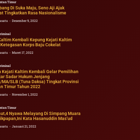
ntan Timur
bang Di Suka Maju, Seno Aji Ajak
t Tingkatkan Rasa Nasionalisme
asatu
Desember 9, 2022
riminal
ltim Kembali Kepung Kejati Kaltim
Ketegasan Korps Baju Cokelat
asatu
Maret 17, 2022
riminal
n Kejati Kaltim Kembali Gelar Pemilihan
jar Sadar Hukum Jenjang
MA/SLB (Tuna Daksa) Tingkat Provinsi
an Timur Tahun 2022
asatu
November 1, 2022
ntan Timur
aut,4 Nyawa Melayang Di Simpang Muara
ikpapan,Ini Kata Hasanuddin Mas’ud
asatu
Januari 21, 2022