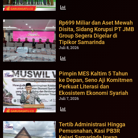
Rp699 Miliar dan Aset Mewah
Disita, Sidang Korupsi PT JMB
Group Segera Digelar di
Tipikor Samarinda
Juli 8, 2026
Pimpin MES Kaltim 5 Tahun
ke Depan, Seno Aji Komitmen
Perkuat Literasi dan
Ekosistem Ekonomi Syariah
Juli 7, 2026
Tertib Administrasi Hingga
Pemusnahan, Kasi PB3R
Kejari Samarinda Iswan