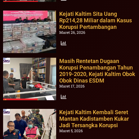
Kejati Kaltim Sita Uang
Rp214,28 Miliar dalam Kasus
Korupsi Pertambangan
Maret 26, 2026
Masih Rentetan Dugaan
Korupsi Penambangan Tahun
2019-2020, Kejati Kaltim Obok
Obok Dinas ESDM
Maret 17, 2026
Kejati Kaltim Kembali Seret
Mantan Kadistamben Kukar
Jadi Tersangka Korupsi
Maret 5, 2026