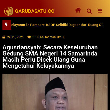
GARUDASATU.CO
layaran ke Parepare, KSOP Selidiki Dugaan dari Ruang Oli
62 
Mei 28, 2025
DPRD Kalimantan Timur
Agusriansyah: Secara Keseluruhan
Gedung SMA Negeri 14 Samarinda
Masih Perlu Dicek Ulang Guna
Mengetahui Kelayakannya