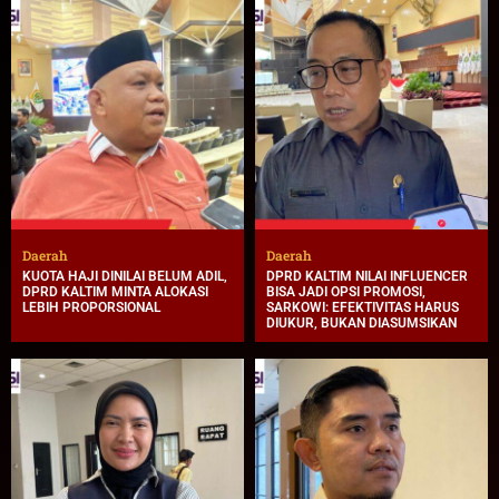
Daerah
Daerah
KUOTA HAJI DINILAI BELUM ADIL,
DPRD KALTIM NILAI INFLUENCER
DPRD KALTIM MINTA ALOKASI
BISA JADI OPSI PROMOSI,
LEBIH PROPORSIONAL
SARKOWI: EFEKTIVITAS HARUS
DIUKUR, BUKAN DIASUMSIKAN