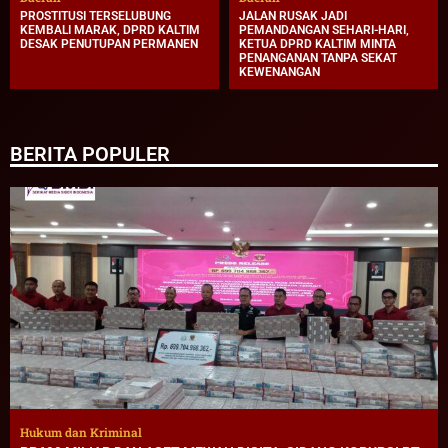
PROSTITUSI TERSELUBUNG
JALAN RUSAK JADI
KEMBALI MARAK, DPRD KALTIM
PEMANDANGAN SEHARI-HARI,
DESAK PENUTUPAN PERMANEN
KETUA DPRD KALTIM MINTA
PENANGANAN TANPA SEKAT
KEWENANGAN
BERITA POPULER
Hukum dan Kriminal