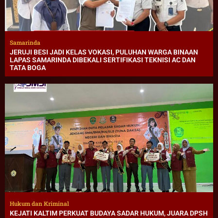
Samarinda
JERUJI BESI JADI KELAS VOKASI, PULUHAN WARGA BINAAN
LAPAS SAMARINDA DIBEKALI SERTIFIKASI TEKNISI AC DAN
TATA BOGA
Hukum dan Kriminal
KEJATI KALTIM PERKUAT BUDAYA SADAR HUKUM, JUARA DPSH