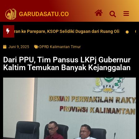
GARUDASATU.CO
an ke Parepare, KSOP Selidiki Dugaan dari Ruang Oli
62 Ribu 
Juni 9, 2025
DPRD Kalimantan Timur
Dari PPU, Tim Pansus LKPj Gubernur
Kaltim Temukan Banyak Kejanggalan