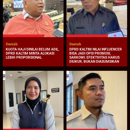
Daerah
Daerah
KUOTA HAJI DINILAI BELUM ADIL,
DPRD KALTIM NILAI INFLUENCER
DPRD KALTIM MINTA ALOKASI
BISA JADI OPSI PROMOSI,
LEBIH PROPORSIONAL
SARKOWI: EFEKTIVITAS HARUS
DIUKUR, BUKAN DIASUMSIKAN