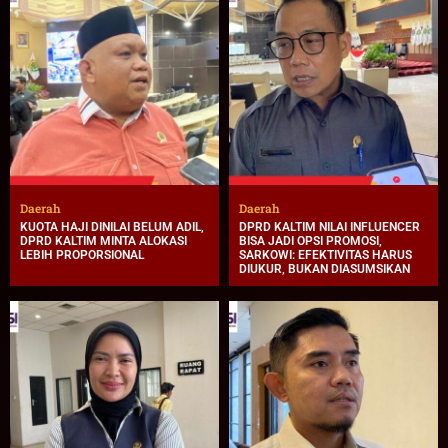
Daerah
Daerah
KUOTA HAJI DINILAI BELUM ADIL,
DPRD KALTIM NILAI INFLUENCER
DPRD KALTIM MINTA ALOKASI
BISA JADI OPSI PROMOSI,
LEBIH PROPORSIONAL
SARKOWI: EFEKTIVITAS HARUS
DIUKUR, BUKAN DIASUMSIKAN