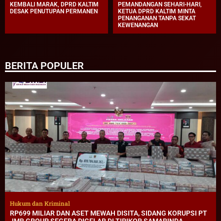
KEMBALI MARAK, DPRD KALTIM
PEMANDANGAN SEHARI-HARI,
DESAK PENUTUPAN PERMANEN
KETUA DPRD KALTIM MINTA
PENANGANAN TANPA SEKAT
KEWENANGAN
BERITA POPULER
Hukum dan Kriminal
RP699 MILIAR DAN ASET MEWAH DISITA, SIDANG KORUPSI PT
JMB GROUP SEGERA DIGELAR DI TIPIKOR SAMARINDA