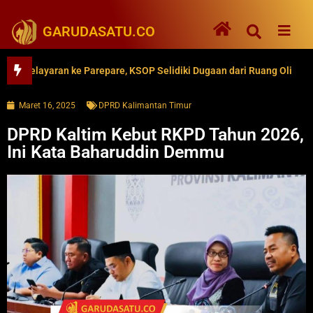
GARUDASATU.CO
elayaran ke Parepare, KSOP Selidiki Dugaan dari Ruang Oli
62
Maret 16, 2025
DPRD Kalimantan Timur
DPRD Kaltim Kebut RKPD Tahun 2026,
Ini Kata Baharuddin Demmu