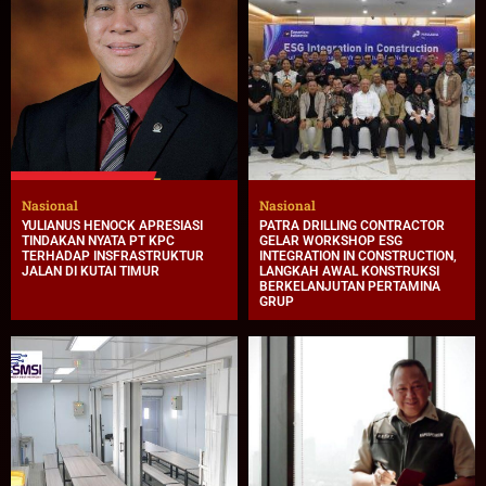
Nasional
Nasional
YULIANUS HENOCK APRESIASI
PATRA DRILLING CONTRACTOR
TINDAKAN NYATA PT KPC
GELAR WORKSHOP ESG
TERHADAP INSFRASTRUKTUR
INTEGRATION IN CONSTRUCTION,
JALAN DI KUTAI TIMUR
LANGKAH AWAL KONSTRUKSI
BERKELANJUTAN PERTAMINA
GRUP