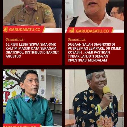
Samarinda
Samarinda
62 RIBU LEBIH SISWA SMA-SMK
DUGAAN SALAH DIAGNOSIS DI
KALTIM MASUK DATA SERAGAM
PUSKESMAS LEMPAKE, DR ISMED
GRATISPOL, DISTRIBUSI DITARGET
KOSASIH : KAMI PASTIKAN
AGUSTUS
TINDAK LANJUTI DENGAN
INVESTIGASI MENDALAM