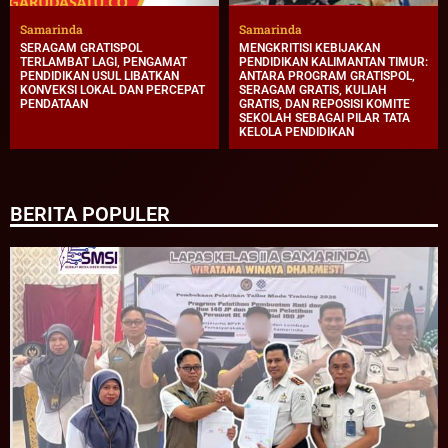
Samarinda
Samarinda
SERAGAM GRATISPOL
MENGKRITISI KEBIJAKAN
TERLAMBAT LAGI, PENGAMAT
PENDIDIKAN KALIMANTAN TIMUR:
PENDIDIKAN USUL LIBATKAN
ANTARA PROGRAM GRATISPOL,
KONVEKSI LOKAL DAN PERCEPAT
SERAGAM GRATIS, KULIAH
PENDATAAN
GRATIS, DAN REPOSISI KOMITE
SEKOLAH SEBAGAI PILAR TATA
KELOLA PENDIDIKAN
BERITA POPULER