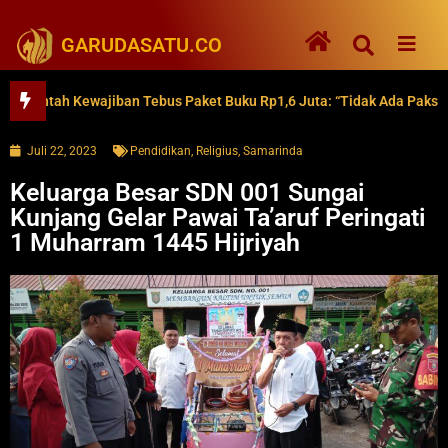
GARUDASATU.CO
ah Kewajiban Tebus Paket Buku Rp1,6 Juta: “Tidak Ada Paksaan”
Juli 22, 2023
Pendidikan
,
Religius
,
Samarinda
Keluarga Besar SDN 001 Sungai
Kunjang Gelar Pawai Ta’aruf Peringati
1 Muharram 1445 Hijriyah