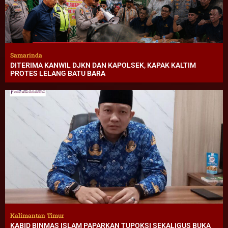
Samarinda
DITERIMA KANWIL DJKN DAN KAPOLSEK, KAPAK KALTIM
PROTES LELANG BATU BARA
Kalimantan Timur
KABID BINMAS ISLAM PAPARKAN TUPOKSI SEKALIGUS BUKA