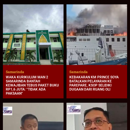
Samarinda
Samarinda
WAKA KURIKULUM MAN 2
KEBAKARAN KM PRINCE SOYA
SAMARINDA BANTAH
BATALKAN PELAYARAN KE
KEWAJIBAN TEBUS PAKET BUKU
PAREPARE, KSOP SELIDIKI
RP1,6 JUTA: “TIDAK ADA
DUGAAN DARI RUANG OLI
PAKSAAN”