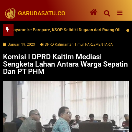
GARUDASATU.CO
yaran ke Parepare, KSOP Selidiki Dugaan dari Ruang Oli
62 Ri
Januari 19, 2023
DPRD Kalimantan Timur
,
PARLEMENTARIA
Komisi I DPRD Kaltim Mediasi
Sengketa Lahan Antara Warga Sepatin
Dan PT PHM