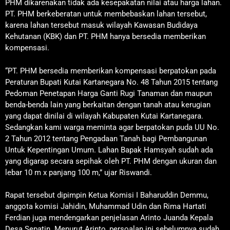
PHM dikarenakan tidak ada kesepakatan nilai atau harga lahan.
PT. PHM berkeberatan untuk membebaskan lahan tersebut,
karena lahan tersebut masuk wilayah Kawasan Budidaya
Kehutanan (KBK) dan PT. PHM hanya bersedia memberikan
kompensasi.
“PT. PHM bersedia memberikan kompensasi berpatokan pada
Peraturan Bupati Kutai Kartanegara No. 48 Tahun 2015 tentang
Pedoman Penetapan Harga Ganti Rugi Tanaman dan maupun
benda-benda lain yang berkaitan dengan tanah atau kerugian
yang dapat dinilai di wilayah Kabupaten Kutai Kartanegara.
Sedangkan kami warga meminta agar berpatokan puda UU No.
2 Tahun 2012 tentang Pengadaan Tanah bagi Pembangunan
Untuk Kepentingan Umum. Lahan Bapak Hamsyah sudah ada
yang digarap secara sepihak oleh PT. PHM dengan ukuran dan
lebar 10 m x panjang 100 m,” ujar Riswandi.
Rapat tersebut dipimpin Ketua Komisi I Baharuddin Demmu,
anggota komisi Jahidin, Muhammad Udin dan Rima Hartati
Ferdian juga mendengarkan penjelasan Arinto Juanda Kepala
Desa Sepatin. Menurut Arinto, persoalan ini sebelumnya sudah