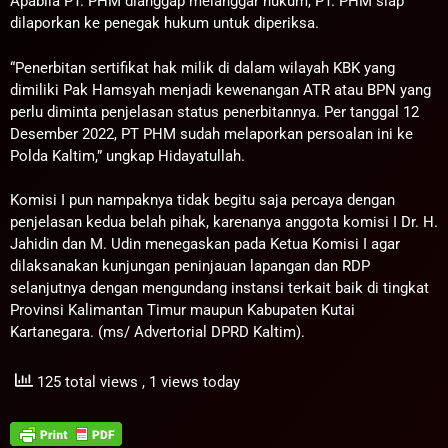
Apabila PT. PHM dianggap melanggar hukum, PT. PHM siap
dilaporkan ke penegak hukum untuk diperiksa.
“Penerbitan sertifikat hak milik di dalam wilayah KBK yang
dimiliki Pak Hamsyah menjadi kewenangan ATR atau BPN yang
perlu diminta penjelasan status penerbitannya. Per tanggal 12
Desember 2022, PT PHM sudah melaporkan persoalan ini ke
Polda Kaltim,” ungkap Hidayatullah.
Komisi I pun nampaknya tidak begitu saja percaya dengan
penjelasan kedua belah pihak, karenanya anggota komisi I Dr. H.
Jahidin dan M. Udin menegaskan pada Ketua Komisi I agar
dilaksanakan kunjungan peninjauan lapangan dan RDP
selanjutnya dengan mengundang instansi terkait baik di tingkat
Provinsi Kalimantan Timur maupun Kabupaten Kutai
Kartanegara. (ms/ Advertorial DPRD Kaltim).
125 total views
, 1 views today