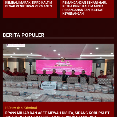
KEMBALI MARAK, DPRD KALTIM
PEMANDANGAN SEHARI-HARI,
DESAK PENUTUPAN PERMANEN
KETUA DPRD KALTIM MINTA
PENANGANAN TANPA SEKAT
KEWENANGAN
BERITA POPULER
Hukum dan Kriminal
RP699 MILIAR DAN ASET MEWAH DISITA, SIDANG KORUPSI PT