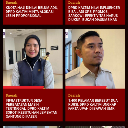
Daerah
Daerah
KUOTA HAJI DINILAI BELUM ADIL,
DPRD KALTIM NILAI INFLUENCER
DPRD KALTIM MINTA ALOKASI
BISA JADI OPSI PROMOSI,
LEBIH PROPORSIONAL
SARKOWI: EFEKTIVITAS HARUS
DIUKUR, BUKAN DIASUMSIKAN
Daerah
Daerah
INFRASTRUKTUR DESA
1.400 PELAMAR BEREBUT DUA
PERBATASAN MASIH
KURSI, DPRD KALTIM UNGKAP
TERTINGGAL, DPRD KALTIM
FAKTA UPAH DI BAWAH UMK
SOROTI KEBUTUHAN JEMBATAN
GANTUNG DI PASER