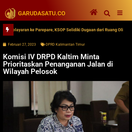
GARUDASATU.CO
layaran ke Parepare, KSOP Selidiki Dugaan dari Ruang Oli
62 
Februari 27, 2023
DPRD Kalimantan Timur
Komisi IV DRPD Kaltim Minta
Prioritaskan Penanganan Jalan di
Wilayah Pelosok