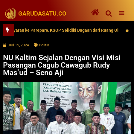
GARUDASATU.CO
ran ke Parepare, KSOP Selidiki Dugaan dari Ruang Oli
62 Ribu
Juli 15, 2024
Politik
NU Kaltim Sejalan Dengan Visi Misi
Pasangan Cagub Cawagub Rudy
Mas’ud – Seno Aji