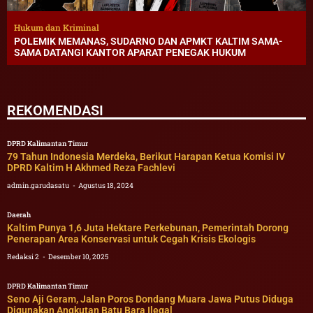
Hukum dan Kriminal
POLEMIK MEMANAS, SUDARNO DAN APMKT KALTIM SAMA-
SAMA DATANGI KANTOR APARAT PENEGAK HUKUM
REKOMENDASI
DPRD Kalimantan Timur
79 Tahun Indonesia Merdeka, Berikut Harapan Ketua Komisi IV
DPRD Kaltim H Akhmed Reza Fachlevi
admin.garudasatu
Agustus 18, 2024
Daerah
Kaltim Punya 1,6 Juta Hektare Perkebunan, Pemerintah Dorong
Penerapan Area Konservasi untuk Cegah Krisis Ekologis
Redaksi 2
Desember 10, 2025
DPRD Kalimantan Timur
Seno Aji Geram, Jalan Poros Dondang Muara Jawa Putus Diduga
Digunakan Angkutan Batu Bara Ilegal