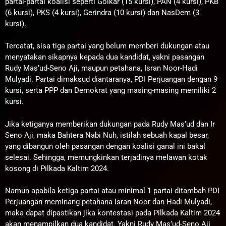
partai-partai koalisi seperti Golkar (15 kursi), PAN (4 kursi), PKB
(6 kursi), PKS (4 kursi), Gerindra (10 kursi) dan NasDem (3
kursi).
Tercatat, sisa tiga partai yang belum memberi dukungan atau
menyatakan sikapnya kepada dua kandidat, yakni pasangan
Rudy Mas’ud-Seno Aji, maupun petahana, Isran Noor-Hadi
Mulyadi. Partai dimaksud diantaranya, PDI Perjuangan dengan 9
kursi, serta PPP dan Demokrat yang masing-masing memiliki 2
kursi.
Jika ketiganya memberikan dukungan pada Rudy Mas’ud dan Ir
Seno Aji, maka Bahtera Nabi Nuh, istilah sebuah kapal besar,
yang dibangun oleh pasangan dengan koalisi ganal ini bakal
selesai. Sehingga, memungkinkan terjadinya melawan kotak
kosong di Pilkada Kaltim 2024.
Namun apabila ketiga partai atau minimal 1 partai ditambah PDI
Perjuangan meminang petahana Isran Noor dan Hadi Mulyadi,
maka dapat dipastikan jika kontestasi pada Pilkada Kaltim 2024
akan menampilkan dua kandidat. Yakni Rudy Mas’ud-Seno Aji