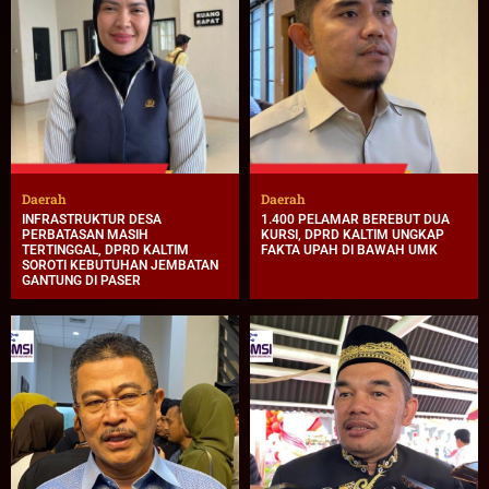
Daerah
Daerah
INFRASTRUKTUR DESA
1.400 PELAMAR BEREBUT DUA
PERBATASAN MASIH
KURSI, DPRD KALTIM UNGKAP
TERTINGGAL, DPRD KALTIM
FAKTA UPAH DI BAWAH UMK
SOROTI KEBUTUHAN JEMBATAN
GANTUNG DI PASER