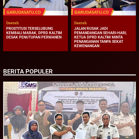
Daerah
Daerah
PROSTITUSI TERSELUBUNG
JALAN RUSAK JADI
KEMBALI MARAK, DPRD KALTIM
PEMANDANGAN SEHARI-HARI,
DESAK PENUTUPAN PERMANEN
KETUA DPRD KALTIM MINTA
PENANGANAN TANPA SEKAT
KEWENANGAN
BERITA POPULER