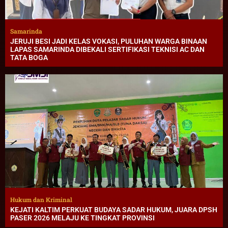
Samarinda
JERUJI BESI JADI KELAS VOKASI, PULUHAN WARGA BINAAN
LAPAS SAMARINDA DIBEKALI SERTIFIKASI TEKNISI AC DAN
TATA BOGA
Hukum dan Kriminal
KEJATI KALTIM PERKUAT BUDAYA SADAR HUKUM, JUARA DPSH
PASER 2026 MELAJU KE TINGKAT PROVINSI