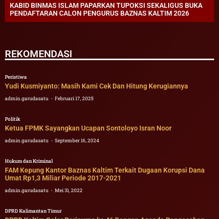
KABID BINMAS ISLAM PAPARKAN TUPOKSI SEKALIGUS BUKA
PENDAFTARAN CALON PENGURUS BAZNAS KALTIM 2026
REKOMENDASI
Peristiwa
Yudi Kusmiyanto: Masih Kami Cek Dan Hitung Kerugiannya
admin.garudasatu
Februari 17, 2025
Politik
Ketua FPMK Sayangkan Ucapan Sontoloyo Isran Noor
admin.garudasatu
September 16, 2024
Hukum dan Kriminal
FAM Kepung Kantor Baznas Kaltim Terkait Dugaan Korupsi Dana
Umat Rp1,3 Miliar Periode 2017-2021
admin.garudasatu
Mei 31, 2022
DPRD Kalimantan Timur