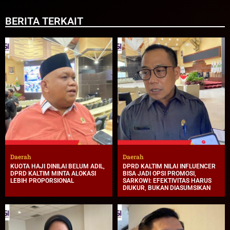
BERITA TERKAIT
Daerah
Daerah
KUOTA HAJI DINILAI BELUM ADIL,
DPRD KALTIM NILAI INFLUENCER
DPRD KALTIM MINTA ALOKASI
BISA JADI OPSI PROMOSI,
LEBIH PROPORSIONAL
SARKOWI: EFEKTIVITAS HARUS
DIUKUR, BUKAN DIASUMSIKAN