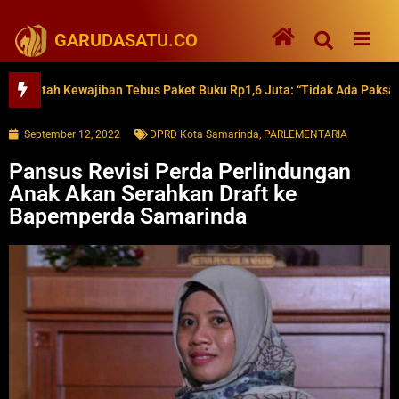
GARUDASATU.CO
ah Kewajiban Tebus Paket Buku Rp1,6 Juta: “Tidak Ada Paksaan”
September 12, 2022
DPRD Kota Samarinda
,
PARLEMENTARIA
Pansus Revisi Perda Perlindungan
Anak Akan Serahkan Draft ke
Bapemperda Samarinda