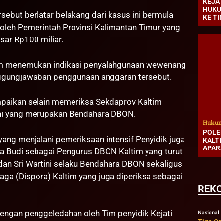
KEJA
HUKU
rsebut berlatar belakang dari kasus ini bermula
KE T
eh Pemerintah Provinsi Kalimantan Timur yang
ar Rp100 miliar.
ltim menemukan indikasi penyalahgunaan wewenang
ggungjawaban penggunaan anggaran tersebut.
mpaikan selain memeriksa Sekdaprov Kaltim
ini yang merupakan Bendahara DBON.
Hukum
POLE
ng menjalani pemeriksaan intensif Penyidik juga
KALT
APAR
ia Budi sebagai Pengurus DBON Kaltim yang turut
 dan Sri Wartini selaku Bendahara DBON sekaligus
aga (Dispora) Kaltim yang juga diperiksa sebagai
REK
dengan penggeledahan oleh Tim penyidik Kejati
Nasional