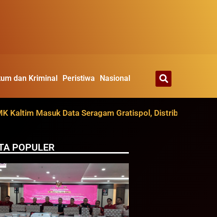
um dan Kriminal
Peristiwa
Nasional
im Masuk Data Seragam Gratispol, Distribusi Ditarget Agu
TA POPULER