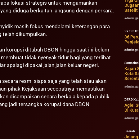
Tiga Or
apa lokasi strategis untuk mengamankan
Dugaan
yang diduga berkaitan langsung dengan perkara.
Sateli
admin.ga
nyidik masih fokus mendalami keterangan para
Kaltim U
g telah dikumpulkan.
36 Peru
Penjel
n korupsi ditubuh DBON hingga saat ini belum
admin.ga
embuat tidak nyenyak tidur bagi yang terlibat
Samarind
r apalagi dipakai jalan jalan keluar negeri.
Kajari
Kota S
Serent
ecara resmi siapa saja yang telah atau akan
admin.ga
mun pihak Kejaksaan secepatnya memastikan
an disampaikan secara berkala kepada publik
DPRD Kal
ng jadi tersangka korupsi dana DBON.
Agiel 
Di Kuta
admin.ga
Daerah
Jelang 