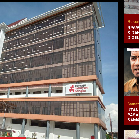
Hukum
RP69
SIDA
DIGE
Samar
UTAN
PASAR
SAMA