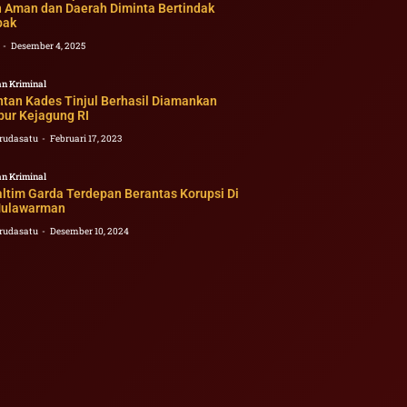
 Aman dan Daerah Diminta Bertindak
pak
2
Desember 4, 2025
n Kriminal
ntan Kades Tinjul Berhasil Diamankan
bur Kejagung RI
rudasatu
Februari 17, 2023
n Kriminal
ltim Garda Terdepan Berantas Korupsi Di
Mulawarman
rudasatu
Desember 10, 2024