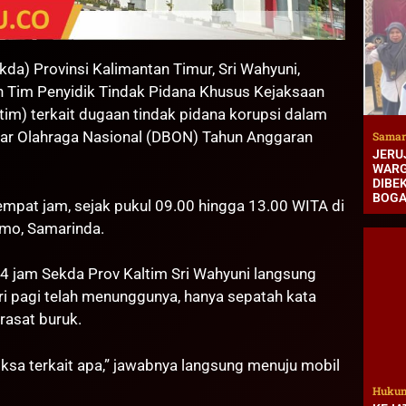
kda) Provinsi Kalimantan Timur, Sri Wahyuni,
eh Tim Penyidik Tindak Pidana Khusus Kejaksaan
ltim) terkait dugaan tindak pidana korupsi dalam
sar Olahraga Nasional (DBON) Tahun Anggaran
Samar
JERUJ
WARG
DIBEK
BOG
mpat jam, sejak pukul 09.00 hingga 13.00 WITA di
omo, Samarinda.
 4 jam Sekda Prov Kaltim Sri Wahyuni langsung
i pagi telah menunggunya, hanya sepatah kata
rasat buruk.
eriksa terkait apa,” jawabnya langsung menuju mobil
Hukum