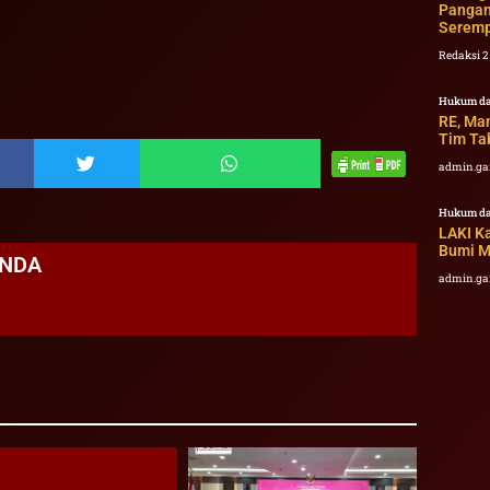
Pangan
Serem
Redaksi 
Hukum da
RE, Ma
Tim Ta
admin.ga
Hukum da
LAKI Ka
Bumi 
ANDA
admin.ga