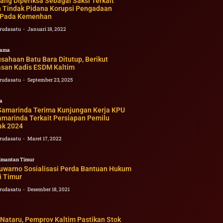
ang Diperiksa Sebagai Saksi Terkait
 Tindak Pidana Korupsi Pengadaan
t Pada Kemenhan
rudasatu
Januari 18, 2022
tama
sahaan Batu Bara Ditutup, Berikut
asan Kadis ESDM Kaltim
rudasatu
September 23, 2025
a
 Samarinda Terima Kunjungan Kerja KPU
amarinda Terkait Persiapan Pemilu
ak 2024
rudasatu
Maret 17, 2022
imantan Timur
Suwarno Sosialisasi Perda Bantuan Hukum
i Timur
rudasatu
Desember 18, 2021
Nataru, Pemprov Kaltim Pastikan Stok