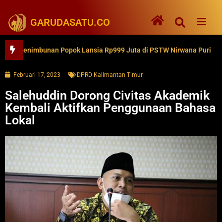
GARUDASATU.CO
Penimbunan Popok Lansia Rp999 Juta di PSTW Nirwana Puri
Ke
Februari 17, 2023
DPRD Kalimantan Timur
Salehuddin Dorong Civitas Akademik
Kembali Aktifkan Penggunaan Bahasa
Lokal