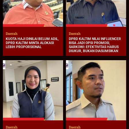
Daerah
Daerah
KUOTA HAJI DINILAI BELUM ADIL,
DPRD KALTIM NILAI INFLUENCER
DPRD KALTIM MINTA ALOKASI
BISA JADI OPSI PROMOSI,
LEBIH PROPORSIONAL
SARKOWI: EFEKTIVITAS HARUS
DIUKUR, BUKAN DIASUMSIKAN
Daerah
Daerah