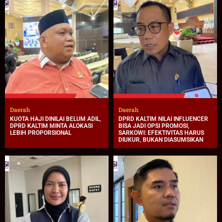
Daerah
Daerah
KUOTA HAJI DINILAI BELUM ADIL,
DPRD KALTIM NILAI INFLUENCER
DPRD KALTIM MINTA ALOKASI
BISA JADI OPSI PROMOSI,
LEBIH PROPORSIONAL
SARKOWI: EFEKTIVITAS HARUS
DIUKUR, BUKAN DIASUMSIKAN