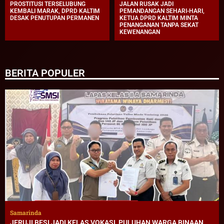
PROSTITUSI TERSELUBUNG
JALAN RUSAK JADI
KEMBALI MARAK, DPRD KALTIM
PEMANDANGAN SEHARI-HARI,
DESAK PENUTUPAN PERMANEN
KETUA DPRD KALTIM MINTA
PENANGANAN TANPA SEKAT
KEWENANGAN
BERITA POPULER
Samarinda
JERUJI BESI JADI KELAS VOKASI, PULUHAN WARGA BINAAN