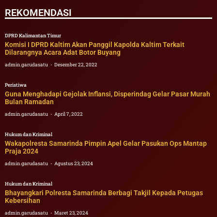
REKOMENDASI
DPRD Kalimantan Timur
Komisi I DPRD Kaltim Akan Panggil Kapolda Kaltim Terkait
Dilarangnya Acara Adat Botor Buyang
admin.garudasatu
Desember 22, 2022
Peristiwa
Guna Menghadapi Gejolak Inflansi, Disperindag Gelar Pasar Murah
Bulan Ramadan
admin.garudasatu
April 7, 2022
Hukum dan Kriminal
Wakapolresta Samarinda Pimpin Apel Gelar Pasukan Ops Mantap
Praja 2024
admin.garudasatu
Agustus 23, 2024
Hukum dan Kriminal
Bhayangkari Polresta Samarinda Berbagi Takjil Kepada Petugas
Kebersihan
admin.garudasatu
Maret 23, 2024