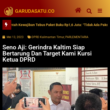
GARUDASATU.CO
ah Kewajiban Tebus Paket Buku Rp1,6 Juta: “Tidak Ada Paksaan”
Mei 13, 2023
DPRD Kalimantan Timur
,
PARLEMENTARIA
Seno Aji: Gerindra Kaltim Siap
Bertarung Dan Target Kami Kursi
Ketua DPRD