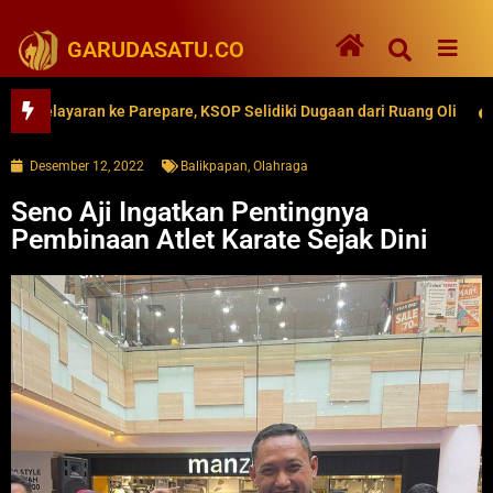
GARUDASATU.CO
yaran ke Parepare, KSOP Selidiki Dugaan dari Ruang Oli
62 Ri
Desember 12, 2022
Balikpapan
,
Olahraga
Seno Aji Ingatkan Pentingnya
Pembinaan Atlet Karate Sejak Dini