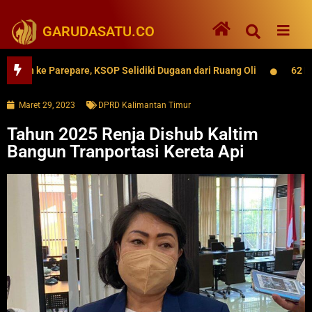
GARUDASATU.CO
yaran ke Parepare, KSOP Selidiki Dugaan dari Ruang Oli
62 Ri
Maret 29, 2023
DPRD Kalimantan Timur
Tahun 2025 Renja Dishub Kaltim
Bangun Tranportasi Kereta Api