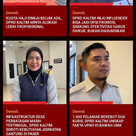
Daerah
Daerah
KUOTA HAJI DINILAI BELUM ADIL,
DPRD KALTIM NILAI INFLUENCER
DPRD KALTIM MINTA ALOKASI
BISA JADI OPSI PROMOSI,
LEBIH PROPORSIONAL
SARKOWI: EFEKTIVITAS HARUS
DIUKUR, BUKAN DIASUMSIKAN
Daerah
Daerah
INFRASTRUKTUR DESA
1.400 PELAMAR BEREBUT DUA
PERBATASAN MASIH
KURSI, DPRD KALTIM UNGKAP
TERTINGGAL, DPRD KALTIM
FAKTA UPAH DI BAWAH UMK
SOROTI KEBUTUHAN JEMBATAN
GANTUNG DI PASER