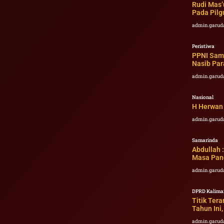
Rudi Mas’
Pada Pilg
admin.garud
Peristiwa
PPNI Sama
Nasib Par
admin.garud
Nasional
H Herwan
admin.garud
Samarinda
Abdullah 
Masa Pan
admin.garud
DPRD Kalima
Titik Ter
Tahun Ini
admin.garud