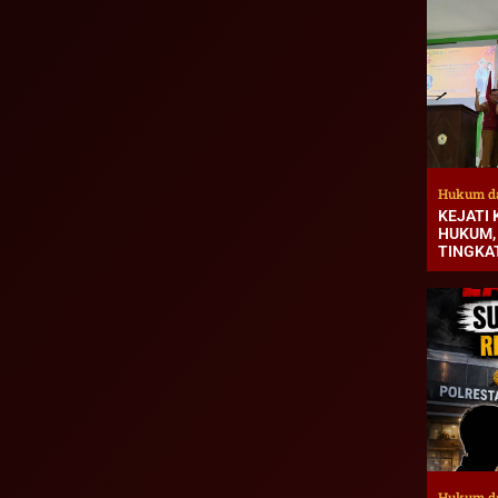
Hukum d
KEJATI
HUKUM,
TINGKA
Hukum d