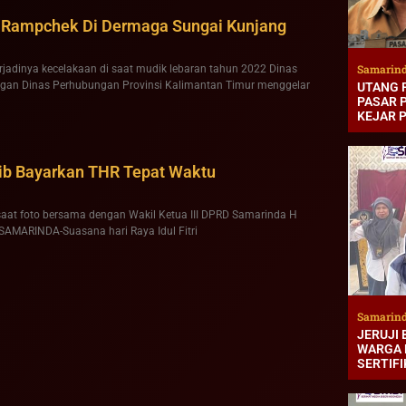
 Rampchek Di Dermaga Sungai Kunjang
Samarin
adinya kecelakaan di saat mudik lebaran tahun 2022 Dinas
gan Dinas Perhubungan Provinsi Kalimantan Timur menggelar
UTANG 
PASAR P
KEJAR 
ib Bayarkan THR Tepat Waktu
aat foto bersama dengan Wakil Ketua III DPRD Samarinda H
MARINDA-Suasana hari Raya Idul Fitri
Samarin
JERUJI 
WARGA 
SERTIFI