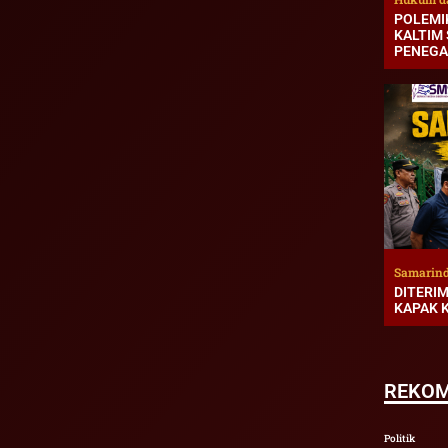
POLEMI
KALTIM
PENEGA
Samarin
DITERI
KAPAK 
REKOM
Politik