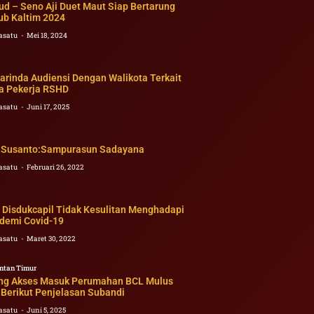
ud – Seno Aji Duet Maut Siap Bertarung
ub Kaltim 2024
asatu
Mei 18, 2024
rinda Audiensi Dengan Walikota Terkait
a Pekerja RSHD
asatu
Juni 17, 2025
 Susanto:Sampurasun Sadayana
asatu
Februari 26, 2022
: Disdukcapil Tidak Kesulitan Menghadapi
demi Covid-19
asatu
Maret 30, 2022
ntan Timur
ang Akses Masuk Perumahan BCL Mulus
, Berikut Penjelasan Subandi
asatu
Juni 5, 2025