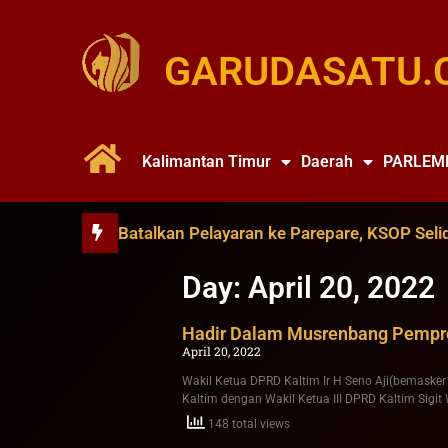
GARUDASATU.
Kalimantan Timur
Daerah
PARLEM
ince Soya Batalkan Pelayaran ke Parepare, KSOP Selidiki D
Day: April 20, 2022
Hadir Dalam Musrenbang Pemprov
April 20, 2022
Wakil Ketua DPRD Kaltim Ir H Seno Aji(bemaske
Kaltim dengan Wakil Ketua III DPRD Kaltim Sigi
148 total views