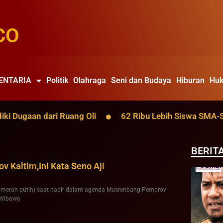
CO
ENTARIA
Politik
Olahraga
Seni dan Budaya
Hiburan
Huk
ugaan dari Ruang Oli
62 Ribu Lebih Siswa SMA-SMK K
BERIT
 Kaltim,Ini Kata Seno Aji
r merah putih) saat hadir dalam agenda Musrenbang Pemprov
t Wibowo