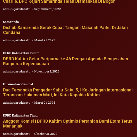
Charlie, DPO Kejari Samarinda Telah Diamankan Di Bogor
admin.garudasatu
September 2, 2022
Samarinda
Dishub Samarinda Gerak Cepat Tangani Masalah Parkir Di Jalan
Cendana
admin.garudasatu
Maret 21, 2023
DPRD Kalimantan Timur
DPRD Kaltim Gelar Paripurna ke 46 Dengan Agenda Pengesahan
Ranperda Kepemudaan
admin.garudasatu
November 1, 2022
Hukum dan Kriminal
Dua Tersangka Pengedar Sabu-Sabu 5,1 Kg Jaringan Internasional
Terancam Hukuman Mati, Ini Kata Kapolda Kaltim
admin.garudasatu
Maret 21, 2025
DPRD Kalimantan Timur
Anggota Komisi I DPRD Kaltim Optimis Pertanian Bumi Etam Terus
Menanjak
admin.garudasatu
Oktober 31, 2022