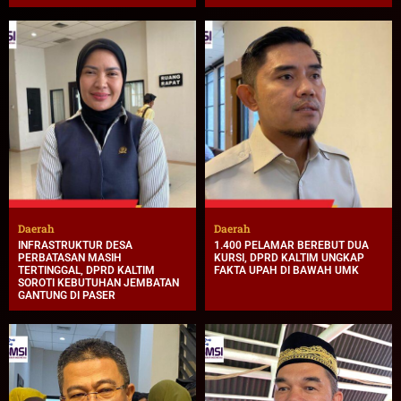
Daerah
Daerah
INFRASTRUKTUR DESA
1.400 PELAMAR BEREBUT DUA
PERBATASAN MASIH
KURSI, DPRD KALTIM UNGKAP
TERTINGGAL, DPRD KALTIM
FAKTA UPAH DI BAWAH UMK
SOROTI KEBUTUHAN JEMBATAN
GANTUNG DI PASER