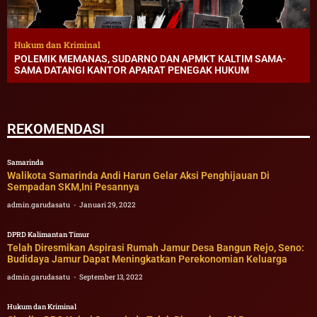
Hukum dan Kriminal
POLEMIK MEMANAS, SUDARNO DAN APMKT KALTIM SAMA-
SAMA DATANGI KANTOR APARAT PENEGAK HUKUM
REKOMENDASI
Samarinda
Walikota Samarinda Andi Harun Gelar Aksi Penghijauan Di
Sempadan SKM,Ini Pesannya
admin.garudasatu
Januari 29, 2022
DPRD Kalimantan Timur
Telah Diresmikan Aspirasi Rumah Jamur Desa Bangun Rejo, Seno:
Budidaya Jamur Dapat Meningkatkan Perekonomian Keluarga
admin.garudasatu
September 13, 2022
Hukum dan Kriminal