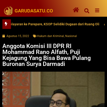
GARUDASATU.CO
layaran ke Parepare, KSOP Selidiki Dugaan dari Ruang Oli
62 
Agustus 15, 2022
Hukum dan Kriminal
,
Nasional
Anggota Komisi III DPR RI
Mohammad Rano Alfath, Puji
Kejagung Yang Bisa Bawa Pulang
Buronan Surya Darmadi