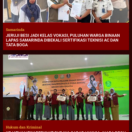
Samarinda
JERUJI BESI JADI KELAS VOKASI, PULUHAN WARGA BINAAN
LAPAS SAMARINDA DIBEKALI SERTIFIKASI TEKNISI AC DAN
TATA BOGA
Hukum dan Kriminal