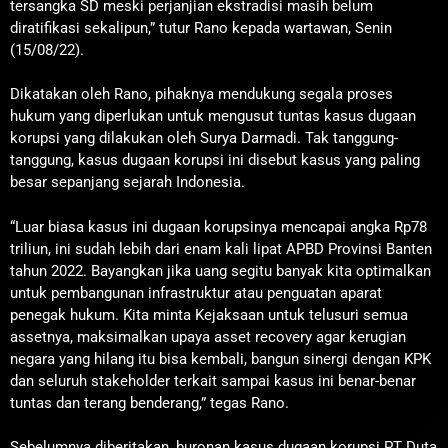
tersangka SD meski perjanjian ekstradisi masih belum
diratifikasi sekalipun,” tutur Rano kepada wartawan, Senin
(15/08/22).
Dikatakan oleh Rano, pihaknya mendukung segala proses
hukum yang diperlukan untuk mengusut tuntas kasus dugaan
korupsi yang dilakukan oleh Surya Darmadi. Tak tanggung-
tanggung, kasus dugaan korupsi ini disebut kasus yang paling
besar sepanjang sejarah Indonesia.
“Luar biasa kasus ini dugaan korupsinya mencapai angka Rp78
triliun, ini sudah lebih dari enam kali lipat APBD Provinsi Banten
tahun 2022. Bayangkan jika uang segitu banyak kita optimalkan
untuk pembangunan infrastruktur atau penguatan aparat
penegak hukum. Kita minta Kejaksaan untuk telusuri semua
assetnya, maksimalkan upaya asset recovery agar kerugian
negara yang hilang itu bisa kembali, bangun sinergi dengan KPK
dan seluruh stakeholder terkait sampai kasus ini benar-benar
tuntas dan terang benderang,” tegas Rano.
Sebelumnya diberitakan, buronan kasus dugaan korupsi PT Duta