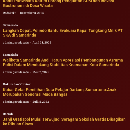
Kadis Pariwisata Kaltim Dorong Penguatan SDM dan Inovasi
Gastronomi di Desa Wisata
Redaksi 2
Desember 8, 2025
Samarinda
Langkah Cepat, Pelindo Bantu Evakuasi Kapal Tongkang Milik PT
SKA di Samarinda
admin.garudasatu
April 28, 2025
Samarinda
Walikota Samarinda Andi Harun Apresiasi Pembangunan Asrama
Polisi Dalam Mendukung Stabilitas Keamanan Kota Samarinda
admin.garudasatu
Mei 17, 2025
Hukum dan Kriminal
Kubar Gelar Pemilihan Duta Pelajar Darkum, Sumartono:Anak
Merupakan Generasi Muda Bangsa
admin.garudasatu
Juli 15, 2022
Daerah
Janji Gratispol Mulai Terwujud, Seragam Sekolah Gratis Dibagikan
ke Ribuan Siswa