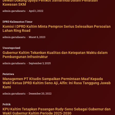
Dewan Dukung Upaya Pemkot Samarinda Dalam Penataan
Kawasan SKM
admin.garudasatu
April 1, 2022
DPRD Kalimantan Timur
Komisi I DPRD Kaltim Minta Pemprov Serius Selesaikan Persoalan
Lahan Ring Road
admin.garudasatu
Maret 6, 2023
Uncategorized
Gubernur Kaltim Tekankan Kualitas dan Ketepatan Waktu dalam
Pembangunan Infrastruktur
admin.garudasatu
September 3, 2025
Peristiwa
Managemen PT Kitadin Sampaikan Permintaan Maaf Kepada
Wakil Ketua DPRD Kaltim Seno Aji, Alfin: Ini Rasa Tanggung Jawab
Kami
admin.garudasatu
Desember 20, 2022
Politik
KPU Kaltim Tetapkan Pasangan Rudy-Seno Sebagai Gubernur dan
Wakil Gubernur Kaltim Periode 2025-2030