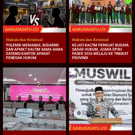
Hukum dan Kriminal
Hukum dan Kriminal
POLEMIK MEMANAS, SUDARNO
KEJATI KALTIM PERKUAT BUDAYA
DAN APMKT KALTIM SAMA-SAMA
SADAR HUKUM, JUARA DPSH
DATANGI KANTOR APARAT
PASER 2026 MELAJU KE TINGKAT
PENEGAK HUKUM
PROVINSI