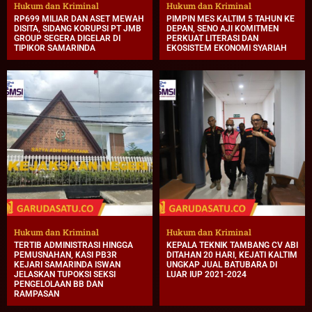
Hukum dan Kriminal
Hukum dan Kriminal
RP699 MILIAR DAN ASET MEWAH
PIMPIN MES KALTIM 5 TAHUN KE
DISITA, SIDANG KORUPSI PT JMB
DEPAN, SENO AJI KOMITMEN
GROUP SEGERA DIGELAR DI
PERKUAT LITERASI DAN
TIPIKOR SAMARINDA
EKOSISTEM EKONOMI SYARIAH
Hukum dan Kriminal
Hukum dan Kriminal
TERTIB ADMINISTRASI HINGGA
KEPALA TEKNIK TAMBANG CV ABI
PEMUSNAHAN, KASI PB3R
DITAHAN 20 HARI, KEJATI KALTIM
KEJARI SAMARINDA ISWAN
UNGKAP JUAL BATUBARA DI
JELASKAN TUPOKSI SEKSI
LUAR IUP 2021-2024
PENGELOLAAN BB DAN
RAMPASAN