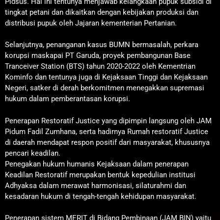
Pidsus. Hal ini tentunya menjawab kelangkaan pupuk subsidi di
tingkat petani dan dikaitkan dengan kebijakan produksi dan
distribusi pupuk oleh Jajaran kementerian Pertanian.
Selanjutnya, penanganan kasus BUMN bermasalah, perkara
korupsi maskapai PT Garuda, proyek pembangunan Base
Tranceiver Station (BTS) tahun 2020-2022 oleh Kementrian
Kominfo dan tentunya juga di Kejaksaan Tinggi dan Kejaksaan
Negeri, satker di derah berkomitmen menegakkan supremasi
hukum dalam pemberantasan korupsi.
Penerapan Restoratif Justice yang dipimpin langsung oleh JAM
Pidum Fadil Zumhana, serta hadirnya Rumah restoratif Justice
di daerah mendapat respon positif dari masyarakat, khususnya
pencari keadilan.
Penegakan hukum humanis Kejaksaan dalam penerapan
Keadilan Restoratif merupakan bentuk kepedulian institusi
Adhyaksa dalam merawat harmonisasi, silaturahmi dan
kesadaran hukum di tengah-tengah kehidupan masyarakat.
Penerapan sistem MERIT di Bidang Pembinaan (JAM BIN) yaitu