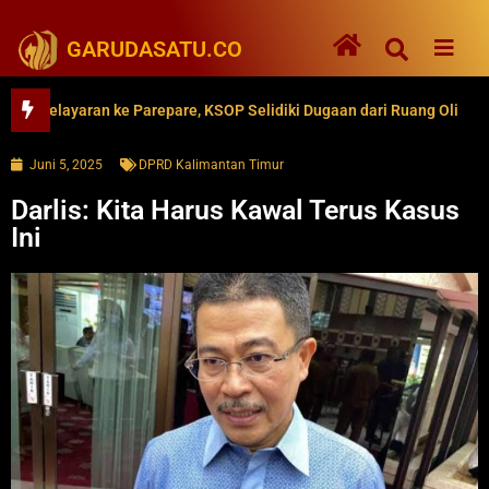
GARUDASATU.CO
kan Pelayaran ke Parepare, KSOP Selidiki Dugaan dari Ruang Oli
Juni 5, 2025
DPRD Kalimantan Timur
Darlis: Kita Harus Kawal Terus Kasus
Ini