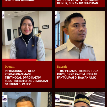
DIUKUR, BUKAN DIASUMSIKAN
Daerah
Daerah
INFRASTRUKTUR DESA
1.400 PELAMAR BEREBUT DUA
PERBATASAN MASIH
KURSI, DPRD KALTIM UNGKAP
TERTINGGAL, DPRD KALTIM
FAKTA UPAH DI BAWAH UMK
SOROTI KEBUTUHAN JEMBATAN
GANTUNG DI PASER