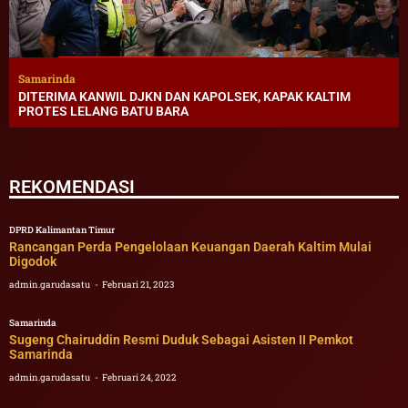
Samarinda
DITERIMA KANWIL DJKN DAN KAPOLSEK, KAPAK KALTIM
PROTES LELANG BATU BARA
REKOMENDASI
DPRD Kalimantan Timur
Rancangan Perda Pengelolaan Keuangan Daerah Kaltim Mulai
Digodok
admin.garudasatu
Februari 21, 2023
Samarinda
Sugeng Chairuddin Resmi Duduk Sebagai Asisten II Pemkot
Samarinda
admin.garudasatu
Februari 24, 2022