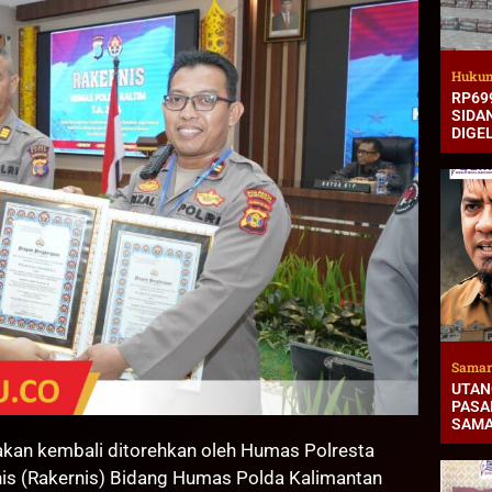
Hukum
RP69
SIDA
DIGE
Samar
UTAN
PASAR
SAMA
n kembali ditorehkan oleh Humas Polresta
nis (Rakernis) Bidang Humas Polda Kalimantan