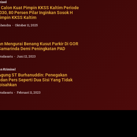
rized
r Calon Kuat Pimpin KKSS Kaltim Periode
30, 80 Persen Pilar Inginkan Sosok H
Pimpin KKSS Kaltim
ahendra
Oktober 11, 2025
an Mengurai Benang Kusut Parkir Di GOR
 Samarinda Demi Peningkatan PAD
rudasatu
Juni 12, 2023
n Kriminal
Agung ST Burhanuddin: Penegakan
an Pers Seperti Dua Sisi Yang Tidak
ipisahkan
rudasatu
Februari 11, 2023