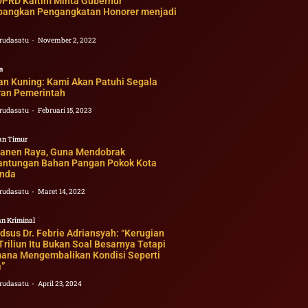
DPRD Kaltim Minta Gubernur
bangkan Pengangkatan Honorer menjadi
rudasatu
November 2, 2022
a
n Kuning: Kami Akan Patuhi Segala
ran Pemerintah
rudasatu
Februari 15, 2023
an Timur
Panen Raya, Guna Mendobrak
antungan Bahan Pangan Pokok Kota
nda
rudasatu
Maret 14, 2022
n Kriminal
sus Dr. Febrie Adriansyah: “Kerugian
riliun Itu Bukan Soal Besarnya Tetapi
ana Mengembalikan Kondisi Seperti
”
rudasatu
April 23, 2024