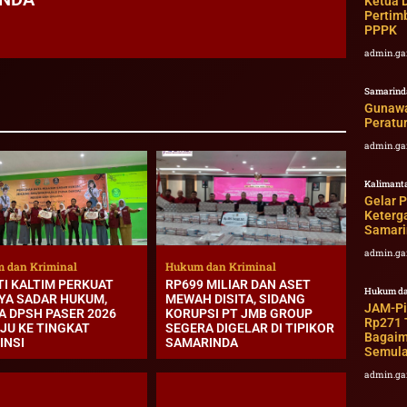
Ketua 
Pertim
PPPK
admin.ga
Samarind
Gunawa
Peratu
admin.ga
Kalimant
Gelar 
Keterg
Samari
admin.ga
 dan Kriminal
Hukum dan Kriminal
TI KALTIM PERKUAT
RP699 MILIAR DAN ASET
Hukum da
YA SADAR HUKUM,
MEWAH DISITA, SIDANG
JAM-Pid
A DPSH PASER 2026
KORUPSI PT JMB GROUP
Rp271 T
JU KE TINGKAT
SEGERA DIGELAR DI TIPIKOR
Bagaim
INSI
SAMARINDA
Semula
admin.ga