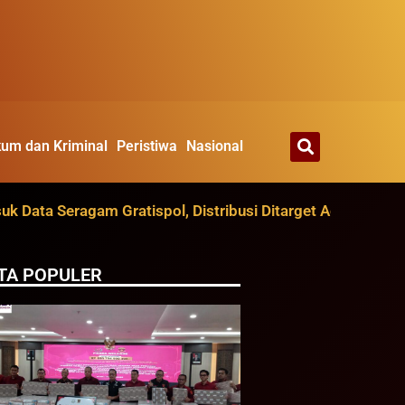
um dan Kriminal
Peristiwa
Nasional
 Seragam Gratispol, Distribusi Ditarget Agustus
Du
TA POPULER