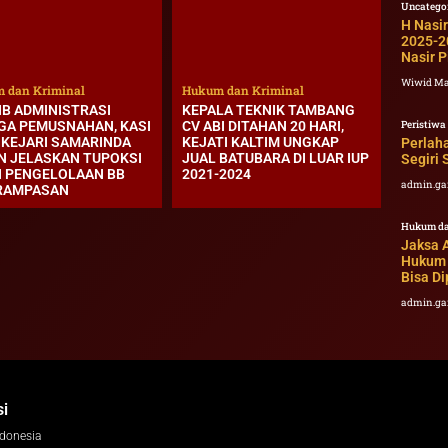
Uncatego
H Nasi
2025-20
Nasir 
Wiwid M
 dan Kriminal
Hukum dan Kriminal
IB ADMINISTRASI
KEPALA TEKNIK TAMBANG
GA PEMUSNAHAN, KASI
CV ABI DITAHAN 20 HARI,
Peristiwa
 KEJARI SAMARINDA
KEJATI KALTIM UNGKAP
Perlah
N JELASKAN TUPOKSI
JUAL BATUBARA DI LUAR IUP
Segiri
I PENGELOLAAN BB
2021-2024
admin.ga
RAMPASAN
Hukum da
Jaksa 
Hukum d
Bisa D
admin.ga
i
ndonesia