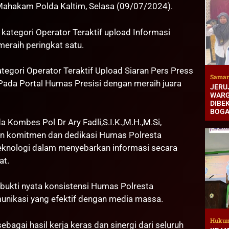
Mahakam Polda Kaltim, Selasa (09/07/2024).
kategori Operator Teraktif upload Informasi
eraih peringkat satu.
tegori Operator Teraktif Upload Siaran Pers Press
Samar
Pada Portal Humas Presisi dengan meraih juara
JERUJ
WARG
DIBEK
BOG
 Kombes Pol Dr Ary Fadli,S.I.K.,M.H.,M.Si,
kan komitmen dan dedikasi Humas Polresta
knologi dalam menyebarkan informasi secara
at.
 bukti nyata konsistensi Humas Polresta
ikasi yang efektif dengan media massa.
Hukum
sebagai hasil kerja keras dan sinergi dari seluruh