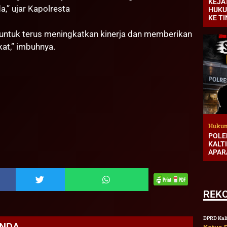
KEJA
,” ujar Kapolresta
HUKU
KE T
 untuk terus meningkatkan kinerja dan memberikan
at,” imbuhnya.
Hukum
POLE
KALT
APAR
REK
DPRD Kal
ANDA