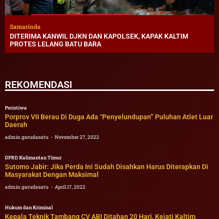
Samarinda
DITERIMA KANWIL DJKN DAN KAPOLSEK, KAPAK KALTIM
PROTES LELANG BATU BARA
REKOMENDASI
Peristiwa
Porprov VII Berau Di Duga Ada “Penyelundupan” Puluhan Atlet Luar
Daerah
admin.garudasatu
November 27, 2022
DPRD Kalimantan Timur
Sutomo Jabir: Jika Perda Ini Sudah Disahkan Harus Diterapkan Di
Masyarakat Dengan Maksimal
admin.garudasatu
April 17, 2022
Hukum dan Kriminal
Kepala Teknik Tambang CV ABI Ditahan 20 Hari, Kejati Kaltim