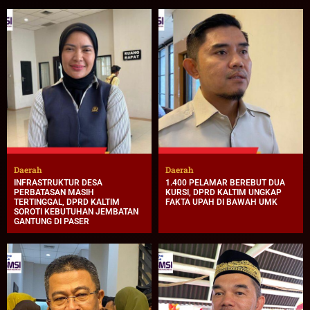
Daerah
Daerah
INFRASTRUKTUR DESA
1.400 PELAMAR BEREBUT DUA
PERBATASAN MASIH
KURSI, DPRD KALTIM UNGKAP
TERTINGGAL, DPRD KALTIM
FAKTA UPAH DI BAWAH UMK
SOROTI KEBUTUHAN JEMBATAN
GANTUNG DI PASER