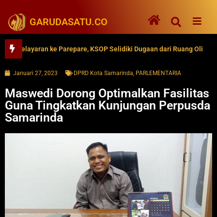
GARUDASATU.CO
elayaran ke Parepare, KSOP Selidiki Dugaan dari Ruang Oli
62 
Januari 27, 2023
DPRD Kota Samarinda
,
PARLEMENTARIA
Maswedi Dorong Optimalkan Fasilitas
Guna Tingkatkan Kunjungan Perpusda
Samarinda