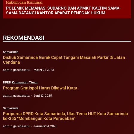
Hukum dan Kriminal
POLEMIK MEMANAS, SUDARNO DAN APMKT KALTIM SAMA-
SAMA DATANGI KANTOR APARAT PENEGAK HUKUM
REKOMENDASI
Samarinda
Dishub Samarinda Gerak Cepat Tangani Masalah Parkir Di Jalan
Cendana
admin.garudasatu
Maret 21, 2023
DPRD Kalimantan Timur
Program Gratispol Harus Dikawal Ketat
admin.garudasatu
Juni 12, 2025
Samarinda
Paripurna DPRD Kota Samarinda, Ulas Tema HUT Kota Samarinda
ke-355 “Membangun Kota Peradaban”
admin.garudasatu
Januari 24, 2023