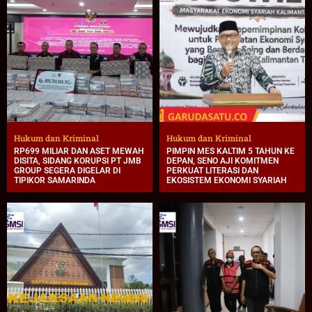
Hukum dan Kriminal
Hukum dan Kriminal
RP699 MILIAR DAN ASET MEWAH
PIMPIN MES KALTIM 5 TAHUN KE
DISITA, SIDANG KORUPSI PT JMB
DEPAN, SENO AJI KOMITMEN
GROUP SEGERA DIGELAR DI
PERKUAT LITERASI DAN
TIPIKOR SAMARINDA
EKOSISTEM EKONOMI SYARIAH