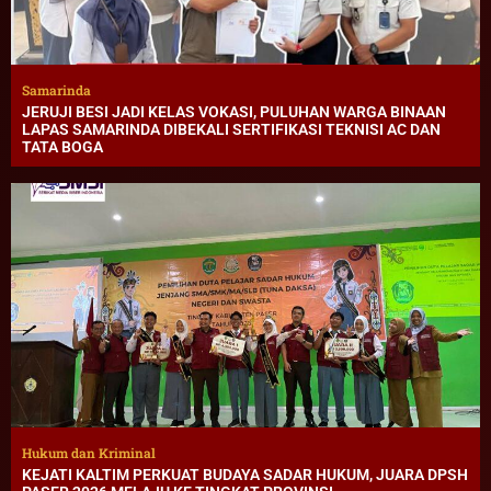
Samarinda
JERUJI BESI JADI KELAS VOKASI, PULUHAN WARGA BINAAN
LAPAS SAMARINDA DIBEKALI SERTIFIKASI TEKNISI AC DAN
TATA BOGA
Hukum dan Kriminal
KEJATI KALTIM PERKUAT BUDAYA SADAR HUKUM, JUARA DPSH