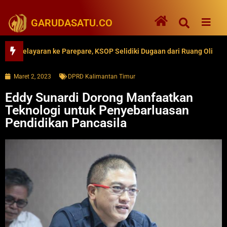
GARUDASATU.CO
elayaran ke Parepare, KSOP Selidiki Dugaan dari Ruang Oli
62 
Maret 2, 2023
DPRD Kalimantan Timur
Eddy Sunardi Dorong Manfaatkan
Teknologi untuk Penyebarluasan
Pendidikan Pancasila