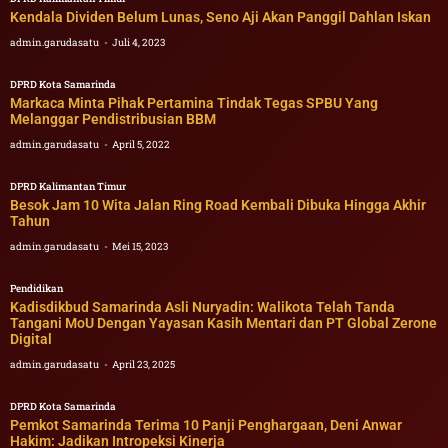
Kendala Dividen Belum Lunas, Seno Aji Akan Panggil Dahlan Iskan
admin.garudasatu
Juli 4, 2023
DPRD Kota Samarinda
Markaca Minta Pihak Pertamina Tindak Tegas SPBU Yang
Melanggar Pendistribusian BBM
admin.garudasatu
April 5, 2022
DPRD Kalimantan Timur
Besok Jam 10 Wita Jalan Ring Road Kembali Dibuka Hingga Akhir
Tahun
admin.garudasatu
Mei 15, 2023
Pendidikan
Kadisdikbud Samarinda Asli Nuryadin: Walikota Telah Tanda
Tangani MoU Dengan Yayasan Kasih Mentari dan PT Global Zerone
Digital
admin.garudasatu
April 23, 2025
DPRD Kota Samarinda
Pemkot Samarinda Terima 10 Panji Penghargaan, Deni Anwar
Hakim: Jadikan Intropeksi Kinerja