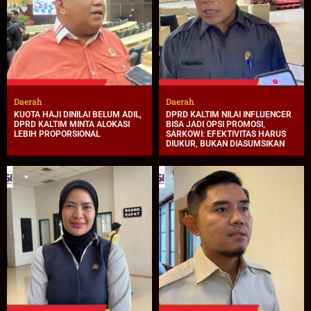
Daerah
Daerah
KUOTA HAJI DINILAI BELUM ADIL,
DPRD KALTIM NILAI INFLUENCER
DPRD KALTIM MINTA ALOKASI
BISA JADI OPSI PROMOSI,
LEBIH PROPORSIONAL
SARKOWI: EFEKTIVITAS HARUS
DIUKUR, BUKAN DIASUMSIKAN