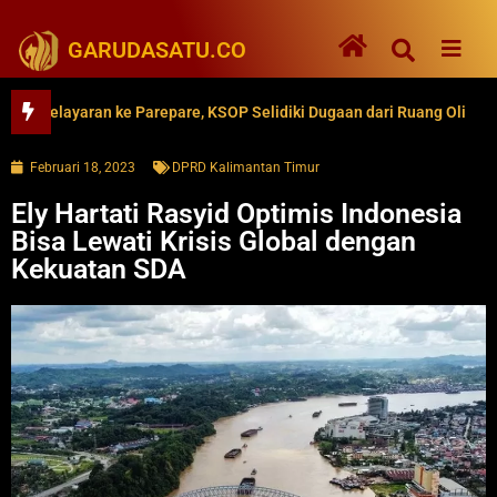
GARUDASATU.CO
layaran ke Parepare, KSOP Selidiki Dugaan dari Ruang Oli
62 
Februari 18, 2023
DPRD Kalimantan Timur
Ely Hartati Rasyid Optimis Indonesia
Bisa Lewati Krisis Global dengan
Kekuatan SDA