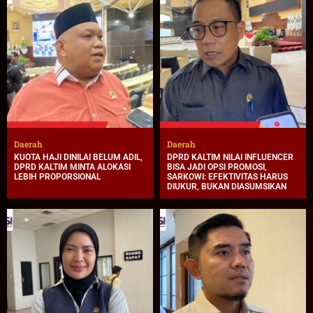
Daerah
Daerah
KUOTA HAJI DINILAI BELUM ADIL,
DPRD KALTIM NILAI INFLUENCER
DPRD KALTIM MINTA ALOKASI
BISA JADI OPSI PROMOSI,
LEBIH PROPORSIONAL
SARKOWI: EFEKTIVITAS HARUS
DIUKUR, BUKAN DIASUMSIKAN