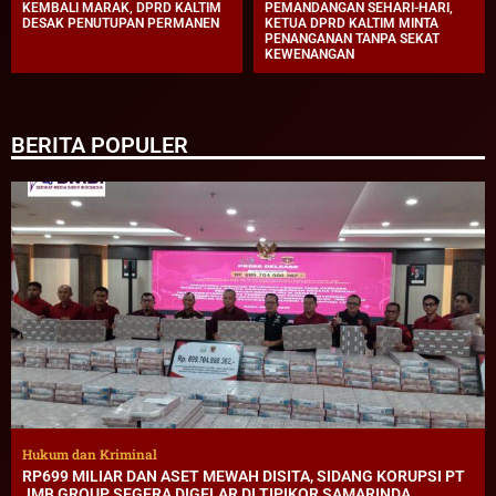
KEMBALI MARAK, DPRD KALTIM
PEMANDANGAN SEHARI-HARI,
DESAK PENUTUPAN PERMANEN
KETUA DPRD KALTIM MINTA
PENANGANAN TANPA SEKAT
KEWENANGAN
BERITA POPULER
Hukum dan Kriminal
RP699 MILIAR DAN ASET MEWAH DISITA, SIDANG KORUPSI PT
JMB GROUP SEGERA DIGELAR DI TIPIKOR SAMARINDA