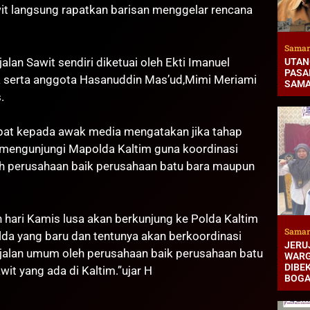
wit langsung rapatkan barisan menggelar
rencana
Samar
lan Sawit sendiri diketuai oleh Ekti Imanuel
UTAN
PASAR
 serta anggota Hasanuddin Mas’ud,Mimi Meriami
SAMA
.
apat kepada awak media mengatakan jika tahap
 mengunjungi Mapolda Kaltim guna koordinasi
eh perusahaan baik perusahaan batu bara maupun
h hari Kamis lusa akan berkunjung ke Polda Kaltim
Samar
lda yang baru dan tentunya akan berkoordinasi
JERUJ
n jalan umum oleh perusahaan baik perusahaan batu
WARG
DIBEK
it yang ada di Kaltim.”ujar H
BOG