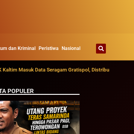
um dan Kriminal
Peristiwa
Nasional
im Masuk Data Seragam Gratispol, Distribusi Ditarget Agu
TA POPULER