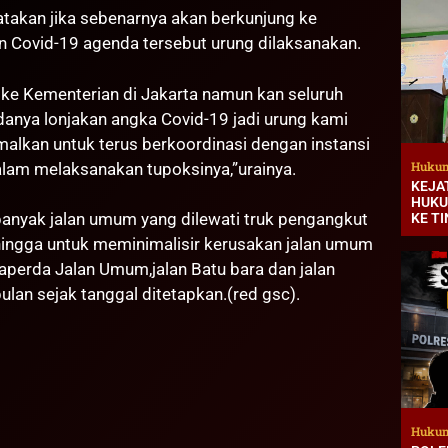
gatakan jika sebenarnya akan berkunjung ke
 Covid-19 agenda tersebut urung dilaksanakan.
ke Kementerian di Jakarta namun kan seluruh
danya lonjakan angka Covid-19 jadi urung kami
alkan untuk terus berkoordinasi dengan instansi
Hukum
alam melaksanakan tupoksinya,”urainya.
KEJA
HUKU
h banyak jalan umum yang dilewati truk pengangkut
KE T
hingga untuk meminimalisir kerusakan jalan umum
erda Jalan Umum,jalan Batu bara dan jalan
lan sejak tanggal ditetapkan.(red gsc).
Hukum