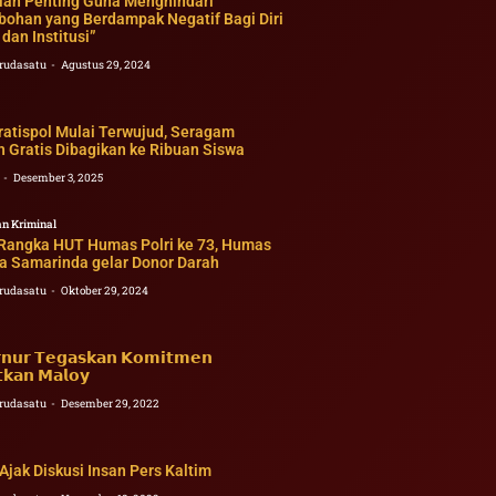
lah Penting Guna Menghindari
bohan yang Berdampak Negatif Bagi Diri
 dan Institusi”
rudasatu
Agustus 29, 2024
ratispol Mulai Terwujud, Seragam
 Gratis Dibagikan ke Ribuan Siswa
2
Desember 3, 2025
n Kriminal
Rangka HUT Humas Polri ke 73, Humas
ta Samarinda gelar Donor Darah
rudasatu
Oktober 29, 2024
𝗻𝘂𝗿 𝗧𝗲𝗴𝗮𝘀𝗸𝗮𝗻 𝗞𝗼𝗺𝗶𝘁𝗺𝗲𝗻
𝘁𝗸𝗮𝗻 𝗠𝗮𝗹𝗼𝘆
rudasatu
Desember 29, 2022
Ajak Diskusi Insan Pers Kaltim