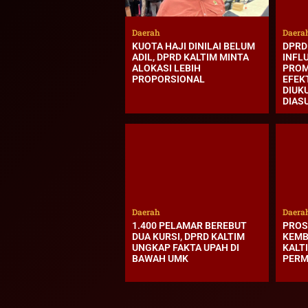
Daerah
Daera
KUOTA HAJI DINILAI BELUM
DPRD 
ADIL, DPRD KALTIM MINTA
INFLU
ALOKASI LEBIH
PROM
PROPORSIONAL
EFEK
DIUK
DIAS
Daerah
Daera
1.400 PELAMAR BEREBUT
PROS
DUA KURSI, DPRD KALTIM
KEMB
UNGKAP FAKTA UPAH DI
KALT
BAWAH UMK
PER