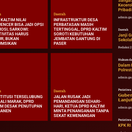
Sangat
Kecero
Pribadi
h
Daerah
admin.ga
KALTIM NILAI
INFRASTRUKTUR DESA
ENCER BISA JADI OPSI
PERBATASAN MASIH
OSI, SARKOWI:
TERTINGGAL, DPRD KALTIM
Daerah
TIVITAS HARUS
SOROTI KEBUTUHAN
Janji G
UR, BUKAN
JEMBATAN GANTUNG DI
Sekolah
UMSIKAN
PASER
Redaksi 
Hukum da
Dalam 
Polres
admin.ga
Peristiwa
h
Daerah
𝗚𝘂𝗯𝗲
TITUSI TERSELUBUNG
JALAN RUSAK JADI
𝗟𝗮𝗻𝗷𝘂
ALI MARAK, DPRD
PEMANDANGAN SEHARI-
IM DESAK PENUTUPAN
HARI, KETUA DPRD KALTIM
admin.ga
MANEN
MINTA PENANGANAN TANPA
SEKAT KEWENANGAN
Peristiwa
KPK RI 