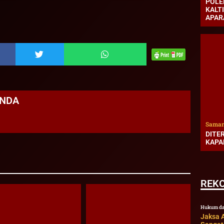
POLE
KALT
APAR
ANDA
Samar
DITE
KAPA
REK
Hukum da
Jaksa A