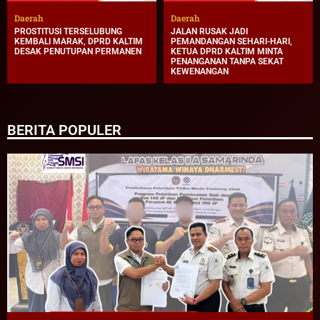
Daerah
Daerah
PROSTITUSI TERSELUBUNG
JALAN RUSAK JADI
KEMBALI MARAK, DPRD KALTIM
PEMANDANGAN SEHARI-HARI,
DESAK PENUTUPAN PERMANEN
KETUA DPRD KALTIM MINTA
PENANGANAN TANPA SEKAT
KEWENANGAN
BERITA POPULER