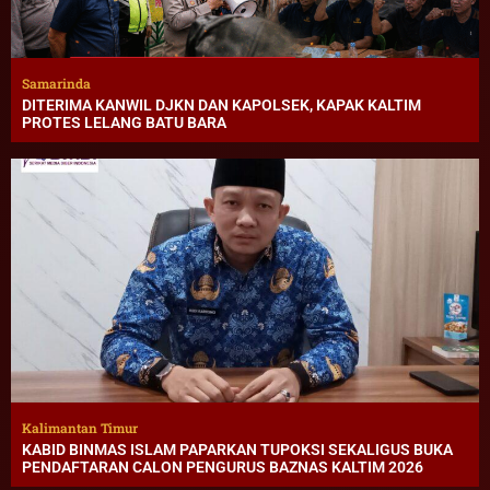
Samarinda
DITERIMA KANWIL DJKN DAN KAPOLSEK, KAPAK KALTIM
PROTES LELANG BATU BARA
Kalimantan Timur
KABID BINMAS ISLAM PAPARKAN TUPOKSI SEKALIGUS BUKA
PENDAFTARAN CALON PENGURUS BAZNAS KALTIM 2026