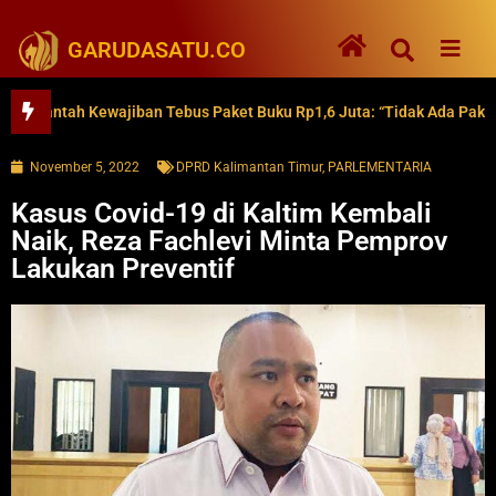
GARUDASATU.CO
ntah Kewajiban Tebus Paket Buku Rp1,6 Juta: “Tidak Ada Paksaan”
November 5, 2022
DPRD Kalimantan Timur
,
PARLEMENTARIA
Kasus Covid-19 di Kaltim Kembali
Naik, Reza Fachlevi Minta Pemprov
Lakukan Preventif