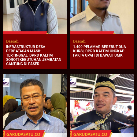
Daerah
Daerah
INFRASTRUKTUR DESA
1.400 PELAMAR BEREBUT DUA
PERBATASAN MASIH
KURSI, DPRD KALTIM UNGKAP
TERTINGGAL, DPRD KALTIM
FAKTA UPAH DI BAWAH UMK
SOROTI KEBUTUHAN JEMBATAN
GANTUNG DI PASER