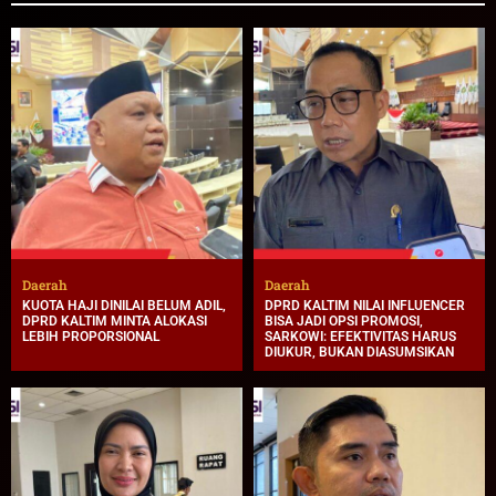
Daerah
Daerah
KUOTA HAJI DINILAI BELUM ADIL,
DPRD KALTIM NILAI INFLUENCER
DPRD KALTIM MINTA ALOKASI
BISA JADI OPSI PROMOSI,
LEBIH PROPORSIONAL
SARKOWI: EFEKTIVITAS HARUS
DIUKUR, BUKAN DIASUMSIKAN