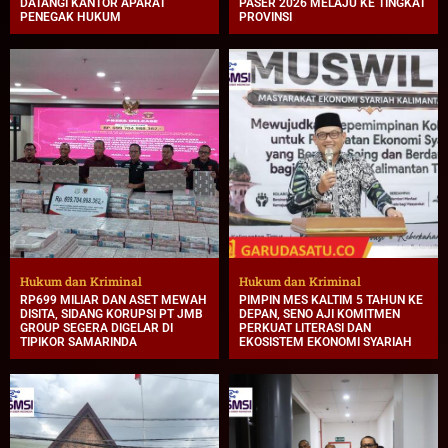
DATANGI KANTOR APARAT
PASER 2026 MELAJU KE TINGKAT
PENEGAK HUKUM
PROVINSI
Hukum dan Kriminal
Hukum dan Kriminal
RP699 MILIAR DAN ASET MEWAH
PIMPIN MES KALTIM 5 TAHUN KE
DISITA, SIDANG KORUPSI PT JMB
DEPAN, SENO AJI KOMITMEN
GROUP SEGERA DIGELAR DI
PERKUAT LITERASI DAN
TIPIKOR SAMARINDA
EKOSISTEM EKONOMI SYARIAH