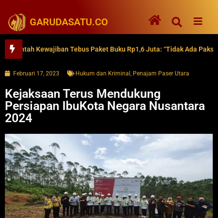
GARUDASATU.CO
tah Kewajiban Tebus Paket Buku Rp1,6 Juta: “Tidak Ada Paksaan”
Februari 17, 2023
Hukum dan Kriminal
,
Penajam Paser Utara
Kejaksaan Terus Mendukung
Persiapan IbuKota Negara Nusantara
2024