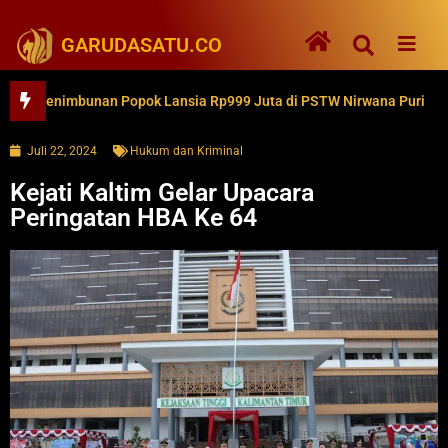
GARUDASATU.CO
Penimbunan Popok Lansia Rp999 Juta di PSTW Nirwana Puri
Ke
Juli 22, 2024
Hukum dan Kriminal
Kejati Kaltim Gelar Upacara
Peringatan HBA Ke 64