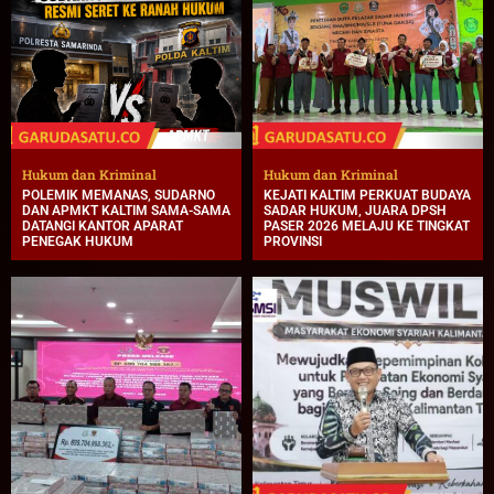
Hukum dan Kriminal
Hukum dan Kriminal
POLEMIK MEMANAS, SUDARNO
KEJATI KALTIM PERKUAT BUDAYA
DAN APMKT KALTIM SAMA-SAMA
SADAR HUKUM, JUARA DPSH
DATANGI KANTOR APARAT
PASER 2026 MELAJU KE TINGKAT
PENEGAK HUKUM
PROVINSI