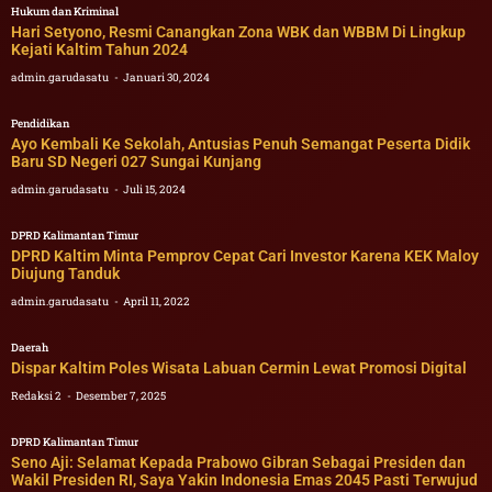
Hukum dan Kriminal
Hari Setyono, Resmi Canangkan Zona WBK dan WBBM Di Lingkup
Kejati Kaltim Tahun 2024
admin.garudasatu
Januari 30, 2024
Pendidikan
Ayo Kembali Ke Sekolah, Antusias Penuh Semangat Peserta Didik
Baru SD Negeri 027 Sungai Kunjang
admin.garudasatu
Juli 15, 2024
DPRD Kalimantan Timur
DPRD Kaltim Minta Pemprov Cepat Cari Investor Karena KEK Maloy
Diujung Tanduk
admin.garudasatu
April 11, 2022
Daerah
Dispar Kaltim Poles Wisata Labuan Cermin Lewat Promosi Digital
Redaksi 2
Desember 7, 2025
DPRD Kalimantan Timur
Seno Aji: Selamat Kepada Prabowo Gibran Sebagai Presiden dan
Wakil Presiden RI, Saya Yakin Indonesia Emas 2045 Pasti Terwujud