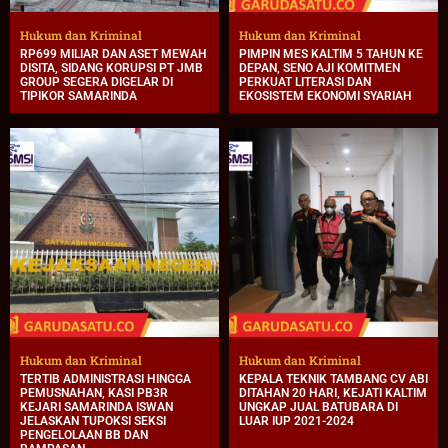
Hukum dan Kriminal
Hukum dan Kriminal
RP699 MILIAR DAN ASET MEWAH
PIMPIN MES KALTIM 5 TAHUN KE
DISITA, SIDANG KORUPSI PT JMB
DEPAN, SENO AJI KOMITMEN
GROUP SEGERA DIGELAR DI
PERKUAT LITERASI DAN
TIPIKOR SAMARINDA
EKOSISTEM EKONOMI SYARIAH
Hukum dan Kriminal
Hukum dan Kriminal
TERTIB ADMINISTRASI HINGGA
KEPALA TEKNIK TAMBANG CV ABI
PEMUSNAHAN, KASI PB3R
DITAHAN 20 HARI, KEJATI KALTIM
KEJARI SAMARINDA ISWAN
UNGKAP JUAL BATUBARA DI
JELASKAN TUPOKSI SEKSI
LUAR IUP 2021-2024
PENGELOLAAN BB DAN