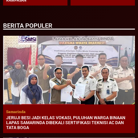
RAMPASAN
BERITA POPULER
Samarinda
JERUJI BESI JADI KELAS VOKASI, PULUHAN WARGA BINAAN
LAPAS SAMARINDA DIBEKALI SERTIFIKASI TEKNISI AC DAN
TATA BOGA