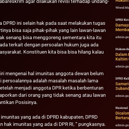
Hukum 
abareskrim agar dilakukan revisi terhadap undang-
Wiwid M
DPRD Kot
na DPRD ini selain hak pada saat melakukan tugas
Damaya
Memban
rtinya bisa saja pihak-pihak yang lain lawan-lawan
idak senang bisa menggoreng sementara kita itu
admin.ga
a ada terkait dengan persoalan hukum juga ada
Hukum da
masyarakat. Konstituen kita bisa bisa hilang kalau
Dalam 
Kaltim 
admin.ga
ndiri mengenai hal imunitas anggota dewan belum
DPRD Kal
i persoalannya adalah masalah masalah lama
Samari
setelah menjadi anggota DPR ketika berbenturan
Suband
laporkan dari orang yang tidak senang atau lawan
admin.ga
ntikan Posisinya.
Nasional
Dicalo
 imunitas yang ada di DPRD kabupaten, DPRD
Bertaru
an hak imunitas yang ada di DPR RI, ” pungkasnya.
admin.ga