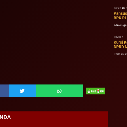
DPRD Kal
Pansus
BPK RI 
admin.ga
Daerah
Kursi K
DPRD Mi
Redaksi 
ANDA