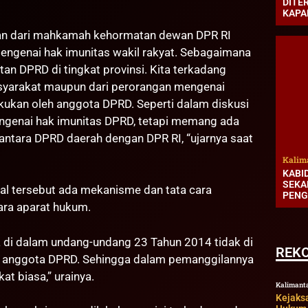
DITE
KAPA
ngan dari mahkamah kehormatan dewan DPR RI
engenai hak imunitas wakil rakyat. Sebagaimana
an DPRD di tingkat provinsi. Kita terkadang
syarakat maupun dari perorangan mengenai
kukan oleh anggota DPRD. Seperti dalam diskusi
ngenai hak imunitas DPRD, tetapi memang ada
antara DPRD daerah dengan DPR RI, “ujarnya saat
Kalim
KABI
SEKA
hal tersebut ada mekanisme dan tata cara
PENG
ra aparat hukum.
a di dalam undang-undang 23 Tahun 2014 tidak di
REK
an anggota DPRD. Sehingga dalam pemanggilannya
t biasa,” urainya.
Kalimant
Kejaks