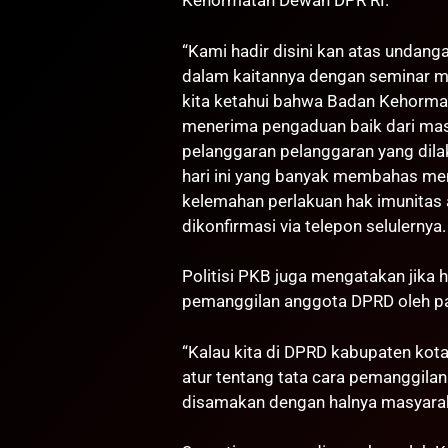
Kehormatan Dewan DPR RI.
“Kami hadir disini kan atas unda
dalam kaitannya dengan seminar m
kita ketahui bahwa Badan Kehormat
menerima pengaduan baik dari ma
pelanggaran pelanggaran yang dila
hari ini yang banyak membahas me
kelemahan perlakuan hak imunitas 
dikonfirmasi via telepon selulernya.
Politisi PKB juga mengatakan jika 
pemanggilan anggota DPRD oleh pa
“Kalau kita di DPRD kabupaten kot
atur tentang tata cara pemanggil
disamakan dengan halnya masyaraka