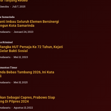
di Tanjung Redeb
ahendra
Juli 7, 2025
a Samarinda
nti Imbau Seluruh Elemen Bersinergi
gun Kota Samarinda
rudasatu
Januari 24, 2023
n Kriminal
Rangka HUT Persaja Ke 72 Tahun, Kejati
Gelar Bakti Sosial
rudasatu
Mei 12, 2023
imantan Timur
nda Bebas Tambang 2026, Ini Kata
i
rudasatu
Mei 15, 2025
nkan Sebagai Capres, Prabowo Siap
ng Di Pilpres 2024
rudasatu
Agustus 13, 2022