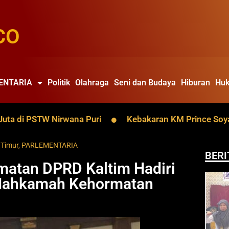
CO
ENTARIA
Politik
Olahraga
Seni dan Budaya
Hiburan
Huk
 PSTW Nirwana Puri
Kebakaran KM Prince Soya Batalk
 Timur
,
PARLEMENTARIA
BERI
matan DPRD Kaltim Hadiri
 Mahkamah Kehormatan