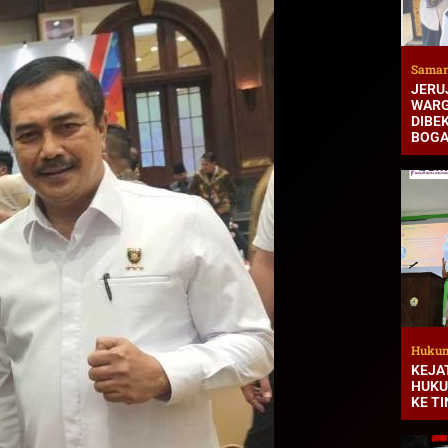
Samar
JERUJ
WARG
DIBEK
BOG
Hukum
KEJA
HUKU
KE T