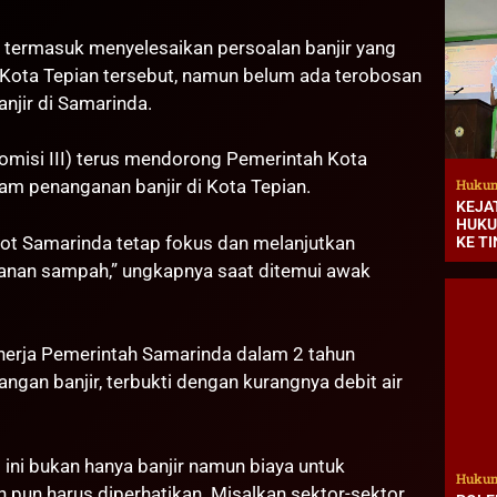
 termasuk menyelesaikan persoalan banjir yang
ota Tepian tersebut, namun belum ada terobosan
jir di Samarinda.
omisi III) terus mendorong Pemerintah Kota
Hukum
lam penanganan banjir di Kota Tepian.
KEJA
HUKU
t Samarinda tetap fokus dan melanjutkan
KE T
anan sampah,” ungkapnya saat ditemui awak
inerja Pemerintah Samarinda dalam 2 tahun
ngan banjir, terbukti dengan kurangnya debit air
 ini bukan hanya banjir namun biaya untuk
Hukum
un harus diperhatikan. Misalkan sektor-sektor