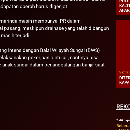
POLE
KALT
dapatan daerah harus digenjot.
APAR
Samarinda masih mempunyai PR dalam
ai pasang, meskipun drainase yang telah dibangun
 masih terjadi.
ang intens dengan Balai Wilayah Sungai (BWS)
aksanakan pekerjaan pintu air, nantinya bisa
 anak sungai dalam penanggulangan banjir saat
Samar
DITE
KAPA
REK
Balikpap
Bebera