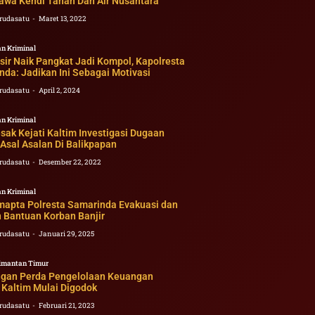
awa Kendi Tanah Dan Air Nusantara
rudasatu
Maret 13, 2022
n Kriminal
ir Naik Pangkat Jadi Kompol, Kapolresta
da: Jadikan Ini Sebagai Motivasi
rudasatu
April 2, 2024
n Kriminal
ak Kejati Kaltim Investigasi Dugaan
Asal Asalan Di Balikpapan
rudasatu
Desember 22, 2022
n Kriminal
mapta Polresta Samarinda Evakuasi dan
 Bantuan Korban Banjir
rudasatu
Januari 29, 2025
imantan Timur
gan Perda Pengelolaan Keuangan
 Kaltim Mulai Digodok
rudasatu
Februari 21, 2023