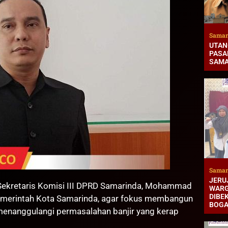
Samar
UTAN
PASAR
SAMA
Samar
JERUJ
retaris Komisi III DPRD Samarinda, Mohammad
WARG
DIBEK
merintah Kota Samarinda, agar fokus membangun
BOG
k menanggulangi permasalahan banjir yang kerap