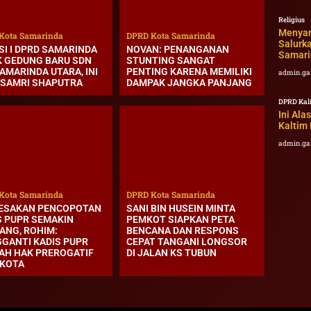
Religius
Menyam
Kota Samarinda
DPRD Kota Samarinda
Salurk
SI I DPRD SAMARINDA
NOVAN: PENANGANAN
Samari
K GEDUNG BARU SDN
STUNTING SANGAT
AMARINDA UTARA, INI
PENTING KARENA MEMILIKI
admin.ga
 SAMRI SHAPUTRA
DAMPAK JANGKA PANJANG
DPRD Kal
Ini Al
Kaltim
admin.ga
Kota Samarinda
DPRD Kota Samarinda
DESAKAN PENCOPOTAN
SANI BIN HUSEIN MINTA
S PUPR SEMAKIN
PEMKOT SIAPKAN PETA
ANG, ROHIM:
BENCANA DAN RESPONS
GANTI KADIS PUPR
CEPAT TANGANI LONGSOR
AH HAK PREROGATIF
DI JALAN KS TUBUN
 KOTA