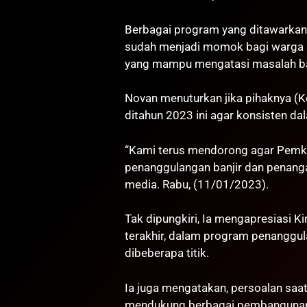
Berbagai program yang ditawarkan
sudah menjadi momok bagi warga K
yang mampu mengatasi masalah ban
Novan menuturkan jika pihaknya (K
ditahun 2023 ini agar konsisten da
“Kami terus mendorong agar Pemko
penanggulangan banjir dan penang
media. Rabu, (11/01/2023).
Tak dipungkiri, Ia mengapresiasi K
terakhir, dalam program penanggula
dibeberapa titik.
Ia juga mengatakan, persoalan saat
mendukung berbagai pembangunan p