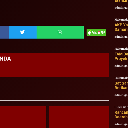
Etam,B
admin.ga
Hukum da
AKP Yas
Samarin
admin.ga
Hukum da
FAM Des
ANDA
Proyek 
admin.ga
Hukum da
Sat Sa
Berikan
admin.ga
DPRD Kal
Rancan
Daerah
admin.ga