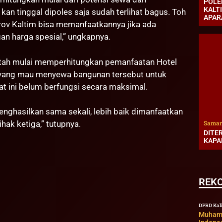
POLE
KALT
kan tinggal dipoles saja sudah terlihat bagus. Toh
APAR
rov Kaltim bisa memanfaatkannya jika ada
gan harga spesial,” ungkapnya.
intah mulai memperhitungkan pemanfaatan Hotel
a yang mau menyewa bangunan tersebut untuk
at ini belum berfungsi secara maksimal.
enghasilkan sama sekali, lebih baik dimanfaatkan
Samar
hak ketiga,” tutupnya.
DITE
KAPA
REK
DPRD Kal
Muhamm