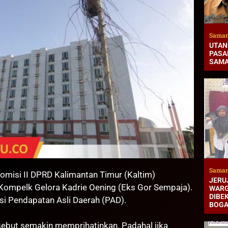
Samar
UTAN
PASAR
SAMA
Samar
si II DPRD Kalimantan Timur (Kaltim)
JERUJ
 Kompelk Gelora Kadrie Oening (Eks Gor Sempaja).
WARG
DIBEK
si Pendapatan Asli Daerah (PAD).
BOG
rsebut semakin memprihatinkan. Padahal jika