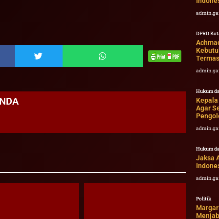
Indone
admin.ga
DPRD Kot
Achmad
Kebutu
Termas
admin.ga
Hukum da
ANDA
Kepala
Agar Se
Pengol
admin.ga
Hukum da
Jaksa 
Indone
admin.ga
Politik
Margar
Menjab