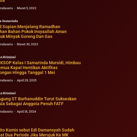
sia
rudasatu
Maret 5, 2023
a Samarinda
 Sopian:Menjelang Ramadhan
han Bahan Pokok Insyaallah Aman
uk Minyak Goreng Dan Gas
rudasatu
Maret 30, 2022
n Kriminal
 KSOP Kelas I Samarinda Mursidi, Himbau
mua Kapal Hentikan Aktifitas
ongan Hingga Tanggal 1 Mei
rudasatu
April 29, 2025
n Kriminal
Agung ST Burhanuddin Turut Sukseskan
sia Sebagai Anggota Penuh FATF
rudasatu
April 18, 2024
ito Kamis sebut Edi Damansyah Sudah
at Dua Periode Jika Merujuk Ke MK