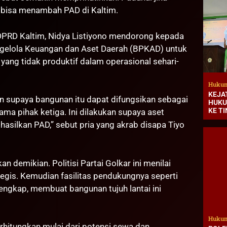
t bisa menambah PAD di Kaltim.
I DPRD Kaltim, Nidya Listiyono mendorong kepada
gelola Keuangan dan Aset Daerah (BPKAD) untuk
yang tidak produktif dalam operasional sehari-
Hukum
KEJA
n supaya bangunan itu dapat difungsikan sebagai
HUKU
KE T
ama pihak ketiga. Ini dilakukan supaya aset
asilkan PAD,” sebut pria yang akrab disapa Tiyo
 demikian. Politisi Partai Golkar ini menilai
tegis. Kemudian fasilitas pendukungnya seperti
lengkap, membuat bangunan tujuh lantai ini
Hukum
hitungkan mulai dari potensi sewa dan