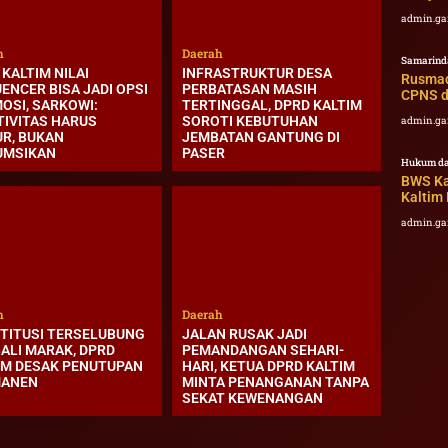
admin.ga
h
Daerah
Samarind
KALTIM NILAI
INFRASTRUKTUR DESA
Rusmad
ENCER BISA JADI OPSI
PERBATASAN MASIH
CPNS d
OSI, SARKOWI:
TERTINGGAL, DPRD KALTIM
TIVITAS HARUS
SOROTI KEBUTUHAN
admin.ga
UR, BUKAN
JEMBATAN GANTUNG DI
UMSIKAN
PASER
Hukum da
BWS Ka
Kaltim
admin.ga
h
Daerah
TITUSI TERSELUBUNG
JALAN RUSAK JADI
ALI MARAK, DPRD
PEMANDANGAN SEHARI-
IM DESAK PENUTUPAN
HARI, KETUA DPRD KALTIM
MANEN
MINTA PENANGANAN TANPA
SEKAT KEWENANGAN