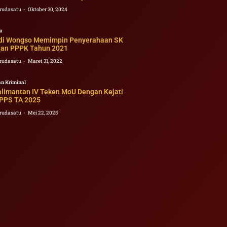
rudasatu
Oktober 30, 2024
a
i Wongso Memimpin Penyerahaan SK
an PPPK Tahun 2021
rudasatu
Maret 31, 2022
n Kriminal
limantan IV Teken MoU Dengan Kejati
 PPS TA 2025
rudasatu
Mei 22, 2025