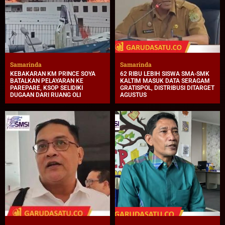
Samarinda
Samarinda
KEBAKARAN KM PRINCE SOYA
62 RIBU LEBIH SISWA SMA-SMK
BATALKAN PELAYARAN KE
KALTIM MASUK DATA SERAGAM
PAREPARE, KSOP SELIDIKI
GRATISPOL, DISTRIBUSI DITARGET
DUGAAN DARI RUANG OLI
AGUSTUS