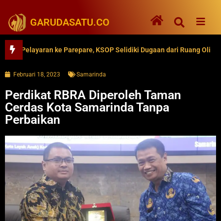
GARUDASATU.CO
elayaran ke Parepare, KSOP Selidiki Dugaan dari Ruang Oli
62
Februari 18, 2023
Samarinda
Perdikat RBRA Diperoleh Taman
Cerdas Kota Samarinda Tanpa
Perbaikan