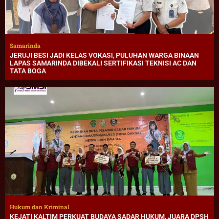
Samarinda
JERUJI BESI JADI KELAS VOKASI, PULUHAN WARGA BINAAN
LAPAS SAMARINDA DIBEKALI SERTIFIKASI TEKNISI AC DAN
TATA BOGA
Hukum dan Kriminal
KEJATI KALTIM PERKUAT BUDAYA SADAR HUKUM, JUARA DPSH