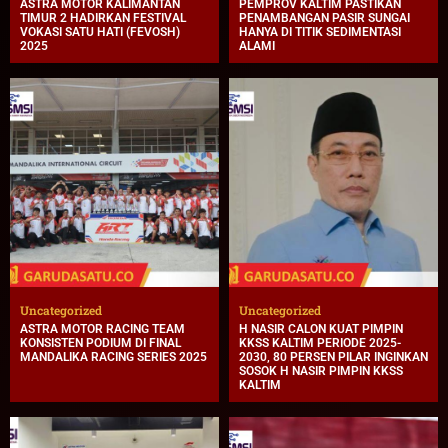
ASTRA MOTOR KALIMANTAN
PEMPROV KALTIM PASTIKAN
TIMUR 2 HADIRKAN FESTIVAL
PENAMBANGAN PASIR SUNGAI
VOKASI SATU HATI (FEVOSH)
HANYA DI TITIK SEDIMENTASI
2025
ALAMI
Uncategorized
Uncategorized
ASTRA MOTOR RACING TEAM
H NASIR CALON KUAT PIMPIN
KONSISTEN PODIUM DI FINAL
KKSS KALTIM PERIODE 2025-
MANDALIKA RACING SERIES 2025
2030, 80 PERSEN PILAR INGINKAN
SOSOK H NASIR PIMPIN KKSS
KALTIM