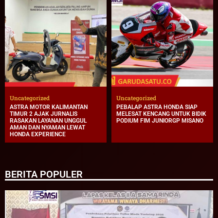
Uncategorized
Uncategorized
ASTRA MOTOR KALIMANTAN
PEBALAP ASTRA HONDA SIAP
TIMUR 2 AJAK JURNALIS
MELESAT KENCANG UNTUK BIDIK
RASAKAN LAYANAN UNGGUL
PODIUM FIM JUNIORGP MISANO
AMAN DAN NYAMAN LEWAT
HONDA EXPERIENCE
BERITA POPULER