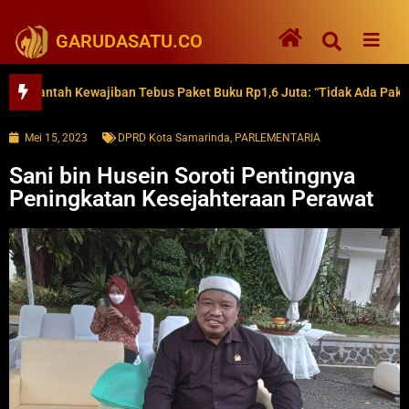
GARUDASATU.CO
ntah Kewajiban Tebus Paket Buku Rp1,6 Juta: “Tidak Ada Paksaan”
Mei 15, 2023
DPRD Kota Samarinda
,
PARLEMENTARIA
Sani bin Husein Soroti Pentingnya
Peningkatan Kesejahteraan Perawat