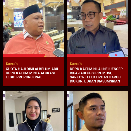
Daerah
Daerah
KUOTA HAJI DINILAI BELUM ADIL,
DPRD KALTIM NILAI INFLUENCER
DPRD KALTIM MINTA ALOKASI
BISA JADI OPSI PROMOSI,
LEBIH PROPORSIONAL
SARKOWI: EFEKTIVITAS HARUS
DIUKUR, BUKAN DIASUMSIKAN