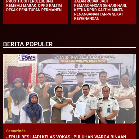
PROSTITUSI TERSELUBUNG
JALAN RUSAK JADI
KEMBALI MARAK, DPRD KALTIM
PEMANDANGAN SEHARI-HARI,
DESAK PENUTUPAN PERMANEN
KETUA DPRD KALTIM MINTA
PENANGANAN TANPA SEKAT
KEWENANGAN
BERITA POPULER
Samarinda
JERUJI BESI JADI KELAS VOKASI, PULUHAN WARGA BINAAN