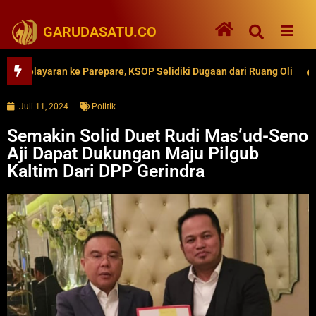
GARUDASATU.CO
layaran ke Parepare, KSOP Selidiki Dugaan dari Ruang Oli
62 
Juli 11, 2024
Politik
Semakin Solid Duet Rudi Mas’ud-Seno
Aji Dapat Dukungan Maju Pilgub
Kaltim Dari DPP Gerindra