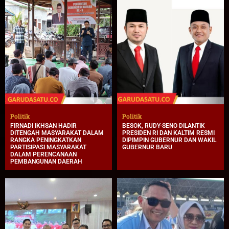
Politik
Politik
FIRNADI IKHSAN HADIR
BESOK, RUDY-SENO DILANTIK
DITENGAH MASYARAKAT DALAM
PRESIDEN RI DAN KALTIM RESMI
RANGKA PENINGKATKAN
DIPIMPIN GUBERNUR DAN WAKIL
PARTISIPASI MASYARAKAT
GUBERNUR BARU
DALAM PERENCANAAN
PEMBANGUNAN DAERAH