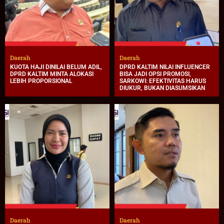
Daerah
Daerah
KUOTA HAJI DINILAI BELUM ADIL,
DPRD KALTIM NILAI INFLUENCER
DPRD KALTIM MINTA ALOKASI
BISA JADI OPSI PROMOSI,
LEBIH PROPORSIONAL
SARKOWI: EFEKTIVITAS HARUS
DIUKUR, BUKAN DIASUMSIKAN
Daerah
Daerah