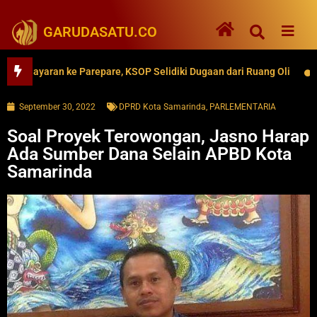
GARUDASATU.CO
layaran ke Parepare, KSOP Selidiki Dugaan dari Ruang Oli
62 R
September 30, 2022
DPRD Kota Samarinda
,
PARLEMENTARIA
Soal Proyek Terowongan, Jasno Harap
Ada Sumber Dana Selain APBD Kota
Samarinda