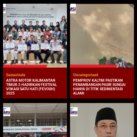
Samarinda
Uncategorized
ASTRA MOTOR KALIMANTAN
PEMPROV KALTIM PASTIKAN
TIMUR 2 HADIRKAN FESTIVAL
PENAMBANGAN PASIR SUNGAI
VOKASI SATU HATI (FEVOSH)
HANYA DI TITIK SEDIMENTASI
2025
ALAMI