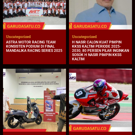
Uncategorized
Uncategorized
ASTRA MOTOR RACING TEAM
H NASIR CALON KUAT PIMPIN
KONSISTEN PODIUM DI FINAL
KKSS KALTIM PERIODE 2025-
MANDALIKA RACING SERIES 2025
2030, 80 PERSEN PILAR INGINKAN
SOSOK H NASIR PIMPIN KKSS
KALTIM