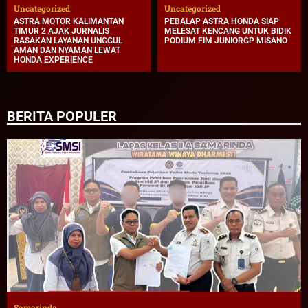
Uncategorized
Uncategorized
ASTRA MOTOR KALIMANTAN
PEBALAP ASTRA HONDA SIAP
TIMUR 2 AJAK JURNALIS
MELESAT KENCANG UNTUK BIDIK
RASAKAN LAYANAN UNGGUL
PODIUM FIM JUNIORGP MISANO
AMAN DAN NYAMAN LEWAT
HONDA EXPERIENCE
BERITA POPULER
Samarinda