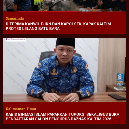
Samarinda
DITERIMA KANWIL DJKN DAN KAPOLSEK, KAPAK KALTIM
PROTES LELANG BATU BARA
Kalimantan Timur
KABID BINMAS ISLAM PAPARKAN TUPOKSI SEKALIGUS BUKA
PENDAFTARAN CALON PENGURUS BAZNAS KALTIM 2026