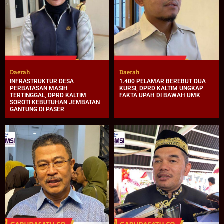
Daerah
Daerah
INFRASTRUKTUR DESA
1.400 PELAMAR BEREBUT DUA
PERBATASAN MASIH
KURSI, DPRD KALTIM UNGKAP
TERTINGGAL, DPRD KALTIM
FAKTA UPAH DI BAWAH UMK
SOROTI KEBUTUHAN JEMBATAN
GANTUNG DI PASER