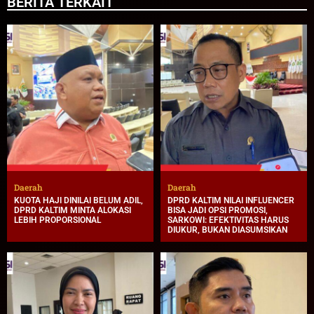
BERITA TERKAIT
Daerah
Daerah
KUOTA HAJI DINILAI BELUM ADIL,
DPRD KALTIM NILAI INFLUENCER
DPRD KALTIM MINTA ALOKASI
BISA JADI OPSI PROMOSI,
LEBIH PROPORSIONAL
SARKOWI: EFEKTIVITAS HARUS
DIUKUR, BUKAN DIASUMSIKAN