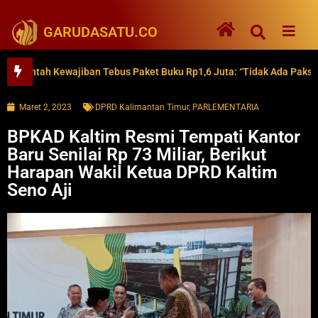
GARUDASATU.CO
tah Kewajiban Tebus Paket Buku Rp1,6 Juta: “Tidak Ada Paksaan”
Maret 2, 2023
DPRD Kalimantan Timur
,
PARLEMENTARIA
BPKAD Kaltim Resmi Tempati Kantor
Baru Senilai Rp 73 Miliar, Berikut
Harapan Wakil Ketua DPRD Kaltim
Seno Aji