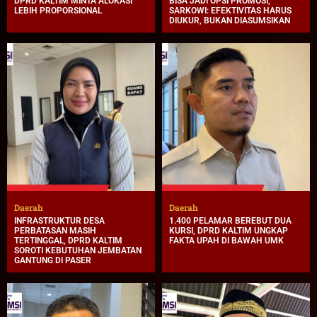
DPRD KALTIM MINTA ALOKASI
BISA JADI OPSI PROMOSI,
LEBIH PROPORSIONAL
SARKOWI: EFEKTIVITAS HARUS
DIUKUR, BUKAN DIASUMSIKAN
Daerah
Daerah
INFRASTRUKTUR DESA
1.400 PELAMAR BEREBUT DUA
PERBATASAN MASIH
KURSI, DPRD KALTIM UNGKAP
TERTINGGAL, DPRD KALTIM
FAKTA UPAH DI BAWAH UMK
SOROTI KEBUTUHAN JEMBATAN
GANTUNG DI PASER