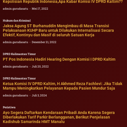
Kepolisian Republik Indonesia,Apa Kabar Komisi IV DPRD Kaltim??
admin.garudasatu
Mei 17, 2022
Hukum dan Kriminal
Jaksa Agung ST Burhanuddin Mengimbau di Masa Transisi
Pelaksanaan KUHP Baru untuk Dilakukan Internalisasi Secara
Efektif, Kontinyu dan Masif di seluruh Satuan Kerja
admin.garudasatu
Desember 21, 2022
DPRD Kalimantan Timur
PT Pos Indonesia Hadiri Hearing Dengan Komisi I DPRD Kaltim
admin.garudasatu
Juli 20, 2022
DPRD Kalimantan Timur
Ketua Komisi IV DPRD Kaltim, H Akhmed Reza Fachlevi: Jika Tidak
Mampu Meningkatkan Pelayanan Kepada Pasien Mundur Saja
admin.garudasatu
Juli 3, 2024
Peristiwa
Ayo Segera Daftarkan Kendaraan Pribadi Anda Karena Segera
Diberlakukan Tarif Parkir Berlangganan, Berikut Penjelasan
Kadishub Samarinda HMT Manalu