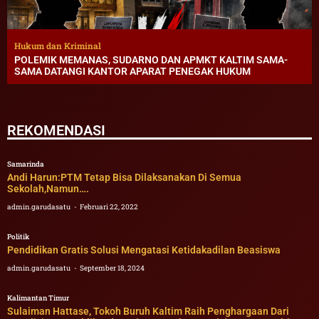
Hukum dan Kriminal
POLEMIK MEMANAS, SUDARNO DAN APMKT KALTIM SAMA-
SAMA DATANGI KANTOR APARAT PENEGAK HUKUM
REKOMENDASI
Samarinda
Andi Harun:PTM Tetap Bisa Dilaksanakan Di Semua
Sekolah,Namun….
admin.garudasatu
Februari 22, 2022
Politik
Pendidikan Gratis Solusi Mengatasi Ketidakadilan Beasiswa
admin.garudasatu
September 18, 2024
Kalimantan Timur
Sulaiman Hattase, Tokoh Buruh Kaltim Raih Penghargaan Dari