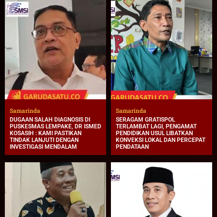
Samarinda
Samarinda
DUGAAN SALAH DIAGNOSIS DI
SERAGAM GRATISPOL
PUSKESMAS LEMPAKE, DR ISMED
TERLAMBAT LAGI, PENGAMAT
KOSASIH : KAMI PASTIKAN
PENDIDIKAN USUL LIBATKAN
TINDAK LANJUTI DENGAN
KONVEKSI LOKAL DAN PERCEPAT
INVESTIGASI MENDALAM
PENDATAAN