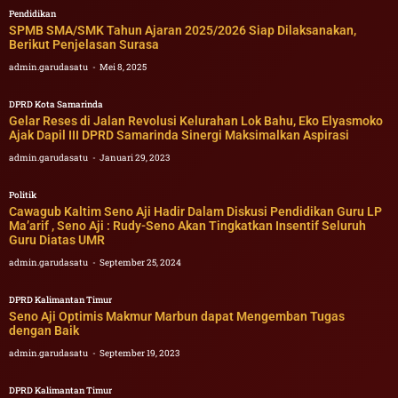
Pendidikan
SPMB SMA/SMK Tahun Ajaran 2025/2026 Siap Dilaksanakan,
Berikut Penjelasan Surasa
admin.garudasatu
Mei 8, 2025
DPRD Kota Samarinda
Gelar Reses di Jalan Revolusi Kelurahan Lok Bahu, Eko Elyasmoko
Ajak Dapil III DPRD Samarinda Sinergi Maksimalkan Aspirasi
admin.garudasatu
Januari 29, 2023
Politik
Cawagub Kaltim Seno Aji Hadir Dalam Diskusi Pendidikan Guru LP
Ma’arif , Seno Aji : Rudy-Seno Akan Tingkatkan Insentif Seluruh
Guru Diatas UMR
admin.garudasatu
September 25, 2024
DPRD Kalimantan Timur
Seno Aji Optimis Makmur Marbun dapat Mengemban Tugas
dengan Baik
admin.garudasatu
September 19, 2023
DPRD Kalimantan Timur