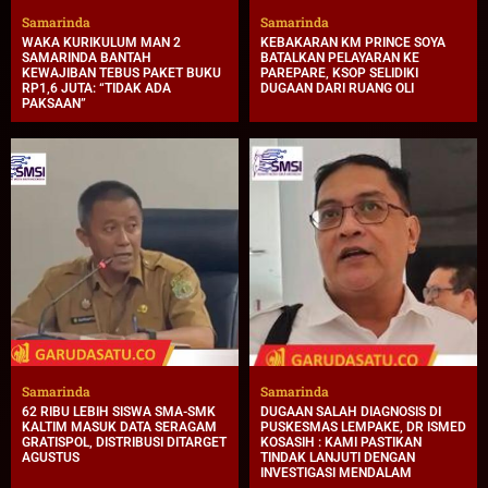
Samarinda
Samarinda
WAKA KURIKULUM MAN 2
KEBAKARAN KM PRINCE SOYA
SAMARINDA BANTAH
BATALKAN PELAYARAN KE
KEWAJIBAN TEBUS PAKET BUKU
PAREPARE, KSOP SELIDIKI
RP1,6 JUTA: “TIDAK ADA
DUGAAN DARI RUANG OLI
PAKSAAN”
Samarinda
Samarinda
62 RIBU LEBIH SISWA SMA-SMK
DUGAAN SALAH DIAGNOSIS DI
KALTIM MASUK DATA SERAGAM
PUSKESMAS LEMPAKE, DR ISMED
GRATISPOL, DISTRIBUSI DITARGET
KOSASIH : KAMI PASTIKAN
AGUSTUS
TINDAK LANJUTI DENGAN
INVESTIGASI MENDALAM