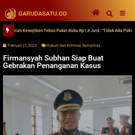
GARUDASATU.CO
tah Kewajiban Tebus Paket Buku Rp1,6 Juta: “Tidak Ada Paksaan”
Februari 21, 2023
Hukum dan Kriminal
,
Samarinda
Firmansyah Subhan Siap Buat
Gebrakan Penanganan Kasus