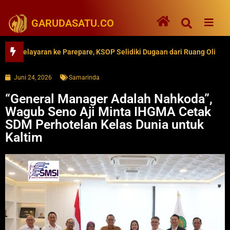
GARUDASATU.CO
layaran ke Parepare, KSOP Selidiki Dugaan dari Ruang Oli
62 
Juni 24, 2026
Samarinda
“General Manager Adalah Nahkoda”,
Wagub Seno Aji Minta IHGMA Cetak
SDM Perhotelan Kelas Dunia untuk
Kaltim