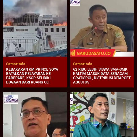
Samarinda
Samarinda
KEBAKARAN KM PRINCE SOYA
62 RIBU LEBIH SISWA SMA-SMK
BATALKAN PELAYARAN KE
KALTIM MASUK DATA SERAGAM
PAREPARE, KSOP SELIDIKI
GRATISPOL, DISTRIBUSI DITARGET
DUGAAN DARI RUANG OLI
AGUSTUS