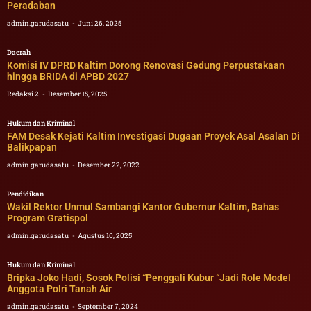
Peradaban
admin.garudasatu
Juni 26, 2025
Daerah
Komisi IV DPRD Kaltim Dorong Renovasi Gedung Perpustakaan
hingga BRIDA di APBD 2027
Redaksi 2
Desember 15, 2025
Hukum dan Kriminal
FAM Desak Kejati Kaltim Investigasi Dugaan Proyek Asal Asalan Di
Balikpapan
admin.garudasatu
Desember 22, 2022
Pendidikan
Wakil Rektor Unmul Sambangi Kantor Gubernur Kaltim, Bahas
Program Gratispol
admin.garudasatu
Agustus 10, 2025
Hukum dan Kriminal
Bripka Joko Hadi, Sosok Polisi “Penggali Kubur “Jadi Role Model
Anggota Polri Tanah Air
admin.garudasatu
September 7, 2024