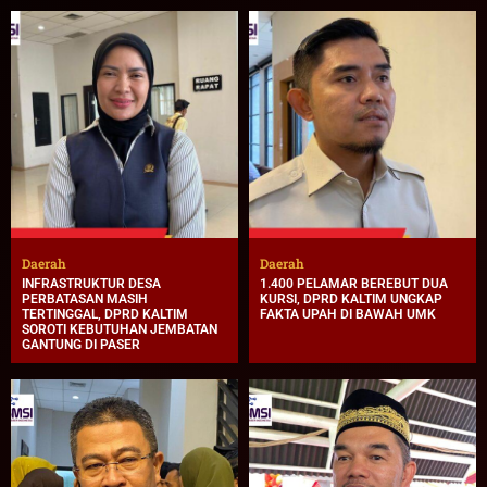
Daerah
Daerah
INFRASTRUKTUR DESA
1.400 PELAMAR BEREBUT DUA
PERBATASAN MASIH
KURSI, DPRD KALTIM UNGKAP
TERTINGGAL, DPRD KALTIM
FAKTA UPAH DI BAWAH UMK
SOROTI KEBUTUHAN JEMBATAN
GANTUNG DI PASER