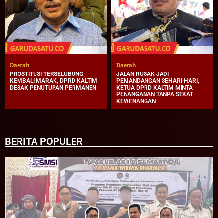
Daerah
Daerah
PROSTITUSI TERSELUBUNG
JALAN RUSAK JADI
KEMBALI MARAK, DPRD KALTIM
PEMANDANGAN SEHARI-HARI,
DESAK PENUTUPAN PERMANEN
KETUA DPRD KALTIM MINTA
PENANGANAN TANPA SEKAT
KEWENANGAN
BERITA POPULER