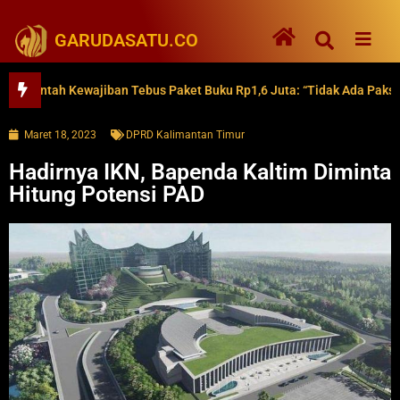
GARUDASATU.CO
tah Kewajiban Tebus Paket Buku Rp1,6 Juta: “Tidak Ada Paksaan”
Maret 18, 2023
DPRD Kalimantan Timur
Hadirnya IKN, Bapenda Kaltim Diminta
Hitung Potensi PAD