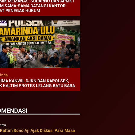
MIK MEMANAS, SUDARNO DAN APMKT
IM SAMA-SAMA DATANGI KANTOR
AT PENEGAK HUKUM
inda
RIMA KANWIL DJKN DAN KAPOLSEK,
K KALTIM PROTES LELANG BATU BARA
OMENDASI
tama
altim Seno Aji Ajak Diskusi Para Masa