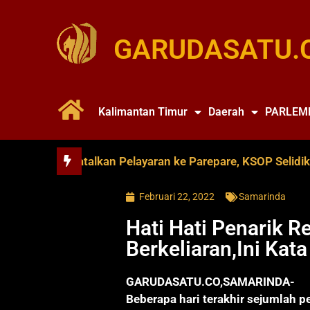
GARUDASATU.
Kalimantan Timur
Daerah
PARLEM
e Soya Batalkan Pelayaran ke Parepare, KSOP Selidiki Dug
Februari 22, 2022
Samarinda
Hati Hati Penarik R
Berkeliaran,Ini Kat
GARUDASATU.CO,SAMARINDA-
Beberapa hari terakhir sejumlah p