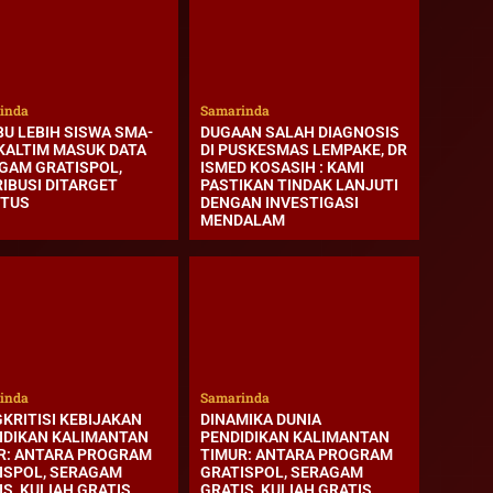
inda
Samarinda
BU LEBIH SISWA SMA-
DUGAAN SALAH DIAGNOSIS
KALTIM MASUK DATA
DI PUSKESMAS LEMPAKE, DR
GAM GRATISPOL,
ISMED KOSASIH : KAMI
RIBUSI DITARGET
PASTIKAN TINDAK LANJUTI
TUS
DENGAN INVESTIGASI
MENDALAM
inda
Samarinda
KRITISI KEBIJAKAN
DINAMIKA DUNIA
IDIKAN KALIMANTAN
PENDIDIKAN KALIMANTAN
R: ANTARA PROGRAM
TIMUR: ANTARA PROGRAM
ISPOL, SERAGAM
GRATISPOL, SERAGAM
S, KULIAH GRATIS,
GRATIS, KULIAH GRATIS,