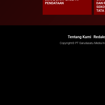
PENDATAAN
DAN 
SEKO
TATA
Tentang Kami
Redaks
Copyright© PT Garudasatu Media I