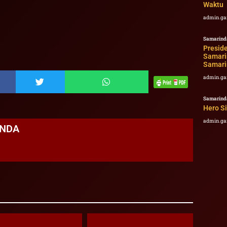
Waktu
admin.ga
Samarind
Presid
Samarin
Samari
admin.ga
Samarind
Hero S
admin.ga
ANDA