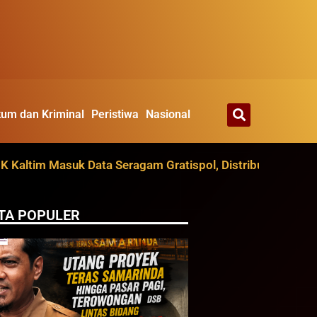
um dan Kriminal
Peristiwa
Nasional
im Masuk Data Seragam Gratispol, Distribusi Ditarget Agu
TA POPULER