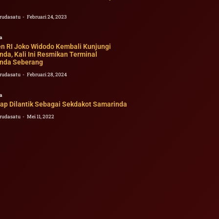
rudasatu
Februari 24, 2023
a
en RI Joko Widodo Kembali Kunjungi
da, Kali Ini Resmikan Terminal
nda Seberang
rudasatu
Februari 28, 2024
a
iap Dilantik Sebagai Sekdakot Samarinda
rudasatu
Mei 11, 2022