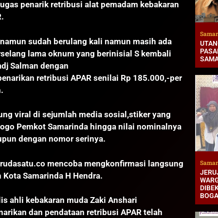
gas penarik retribusi alat pemadam kebakaran
R.
Samar
li namun sudah berulang kali namun masih ada
UTAN
PASAR
erselang lama oknum yang berinisial S kembali
SAMA
radj Salman dengan
arikan retribusi APAR senilai Rp 185.000,-per
.
ng viral di sejumlah media sosial,stiker yang
logo Pemkot Samarinda hingga nilai nominalnya
upun dengan nomor serinya.
Samar
arudasatu.co mencoba mengkonfirmasi langsung
JERUJ
 Kota Samarinda H Hendra.
WARG
DIBEK
BOG
is ahli kebakaran muda Zaki Anshari
narikan dan pendataan retribusi APAR telah