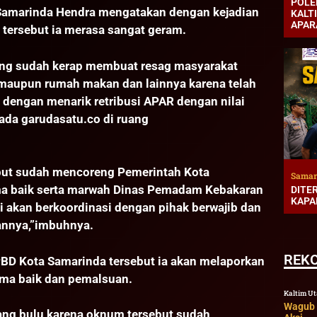
POLE
Samarinda Hendra mengatakan dengan kejadian
KALT
APAR
tersebut ia merasa sangat geram.
mang sudah kerap membuat resag masyarakat
maupun rumah makan dan lainnya karena telah
dengan menarik retribusi APAR dengan nilai
ada garudasatu.co di ruang
ebut sudah mencoreng Pemerintah Kota
Samar
 baik serta marwah Dinas Pemadam Kebakaran
DITE
KAPA
i akan berkoordinasi dengan pihak berwajib dan
annya,”imbuhnya.
REK
PBD Kota Samarinda tersebut ia akan melaporkan
ma baik dan pemalsuan.
Kaltim U
Wagub K
ang bulu karena oknum tersebut sudah