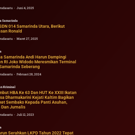
rudasatu
Juni 4, 2025
a Samarinda
SDN 014 Samarinda Utara, Berikut
asan Ronald
rudasatu
Maret 27, 2025
a
ta Samarinda Andi Harun Dampingi
en RI Joko Widodo Meresmikan Terminal
 Samarinda Seberang
rudasatu
Februari 28, 2024
n Kriminal
but HBA Ke 63 Dan HUT Ke XXIII Ikatan
sa Dharmakarini Kejati Kaltim Bagikan
ket Sembako Kepada Panti Asuhan,
 Dan Jurnalis
rudasatu
Juli 12, 2023
a
arun Serahkan LKPD Tahun 2022 Tepat