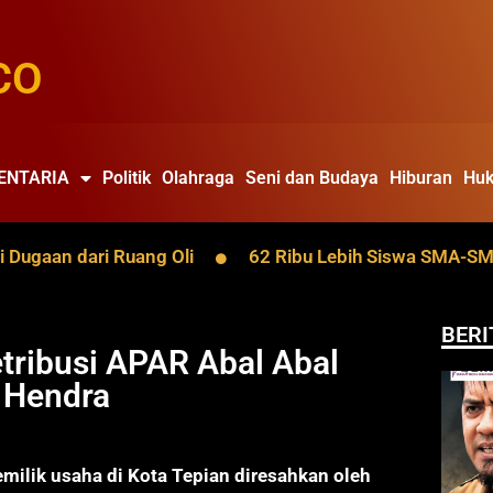
CO
ENTARIA
Politik
Olahraga
Seni dan Budaya
Hiburan
Huk
aan dari Ruang Oli
62 Ribu Lebih Siswa SMA-SMK Kalt
BERI
etribusi APAR Abal Abal
a Hendra
emilik usaha di Kota Tepian diresahkan oleh