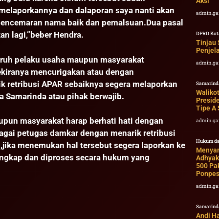
Aksi
 melaporkannya dan dalaporan saya nanti akan
admin.ga
pencemaran nama baik dan pemalsuan.Dua pasal
kan lagi,”beber Hendra.
DPRD Kot
Tinjau 
Penjel
uruh pelaku usaha maupun masyarakat
admin.ga
ekiranya mencurigakan atau dengan
 retribusi APAR sebaiknya segera melaporkan
Samarind
Waliko
 Samarinda atau pihak berwajib.
Presid
Tipe A
upun masyarakat harap berhati hati dengan
admin.ga
ai petugas damkar dengan menarik retribusi
Hukum da
jika menemukan hal tersebut segera laporkan ke
Menyam
tangkap dan diproses secara hukum yang
Adhyak
500 Pa
Ponpes
admin.ga
Samarind
Andi H