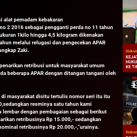
si alat pemadam kebakaran
no 2 2016 sebagai pengganti perda no 11 tahun
ukuran 1kilo hingga 4,5 kilogram dikenakan
 tahun melalui relugasi dan pengecekan APAR
”ungkap Zaki.
Hukum
KEJA
HUKU
a penarikan retribusi untuk masyarakat umum
KE T
a ada beberapa APAR dengan ditangan tangani oleh
di masyarakat disitu tertulis nomor seri itu itu
20,sedangkan resminya satu tahun kami
u lembar dengan pembagaian sebagai berikut
rikan retribusinya Rp 15.000,- sedangkan
minal retribusinya Rp 20.000,-,”urainya.
Hukum