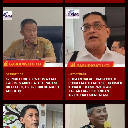
Samarinda
Samarinda
62 RIBU LEBIH SISWA SMA-SMK
DUGAAN SALAH DIAGNOSIS DI
KALTIM MASUK DATA SERAGAM
PUSKESMAS LEMPAKE, DR ISMED
GRATISPOL, DISTRIBUSI DITARGET
KOSASIH : KAMI PASTIKAN
AGUSTUS
TINDAK LANJUTI DENGAN
INVESTIGASI MENDALAM