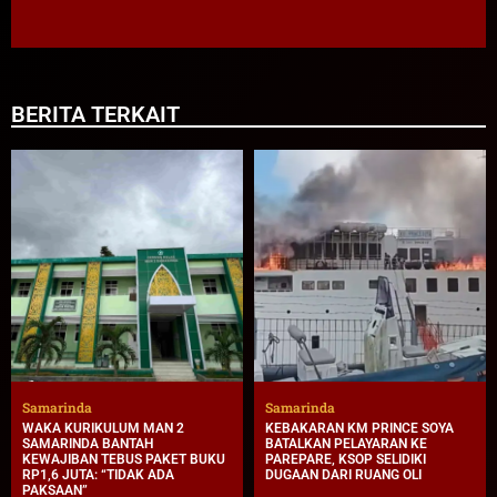
BERITA TERKAIT
Samarinda
Samarinda
WAKA KURIKULUM MAN 2
KEBAKARAN KM PRINCE SOYA
SAMARINDA BANTAH
BATALKAN PELAYARAN KE
KEWAJIBAN TEBUS PAKET BUKU
PAREPARE, KSOP SELIDIKI
RP1,6 JUTA: “TIDAK ADA
DUGAAN DARI RUANG OLI
PAKSAAN”