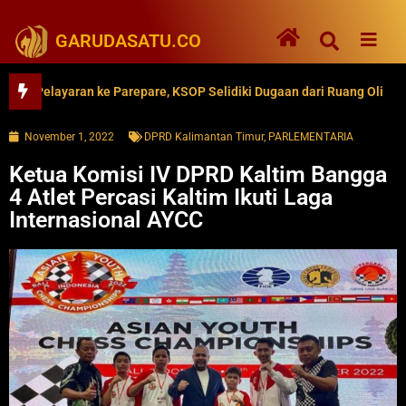
GARUDASATU.CO
elayaran ke Parepare, KSOP Selidiki Dugaan dari Ruang Oli
62 
November 1, 2022
DPRD Kalimantan Timur
,
PARLEMENTARIA
Ketua Komisi IV DPRD Kaltim Bangga
4 Atlet Percasi Kaltim Ikuti Laga
Internasional AYCC