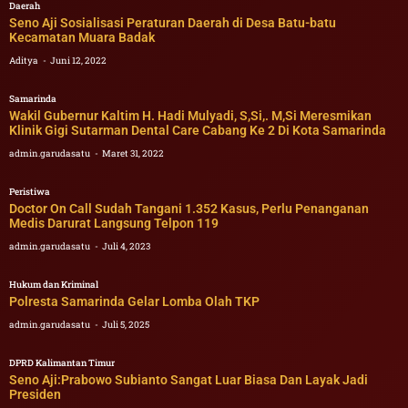
Daerah
Seno Aji Sosialisasi Peraturan Daerah di Desa Batu-batu
Kecamatan Muara Badak
Aditya
Juni 12, 2022
Samarinda
Wakil Gubernur Kaltim H. Hadi Mulyadi, S,Si,. M,Si Meresmikan
Klinik Gigi Sutarman Dental Care Cabang Ke 2 Di Kota Samarinda
admin.garudasatu
Maret 31, 2022
Peristiwa
Doctor On Call Sudah Tangani 1.352 Kasus, Perlu Penanganan
Medis Darurat Langsung Telpon 119
admin.garudasatu
Juli 4, 2023
Hukum dan Kriminal
Polresta Samarinda Gelar Lomba Olah TKP
admin.garudasatu
Juli 5, 2025
DPRD Kalimantan Timur
Seno Aji:Prabowo Subianto Sangat Luar Biasa Dan Layak Jadi
Presiden