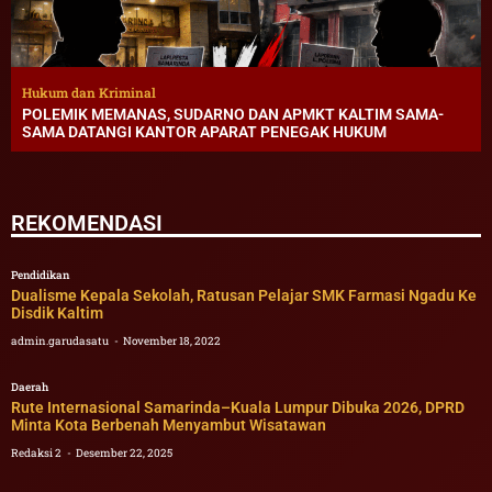
Hukum dan Kriminal
POLEMIK MEMANAS, SUDARNO DAN APMKT KALTIM SAMA-
SAMA DATANGI KANTOR APARAT PENEGAK HUKUM
REKOMENDASI
Pendidikan
Dualisme Kepala Sekolah, Ratusan Pelajar SMK Farmasi Ngadu Ke
Disdik Kaltim
admin.garudasatu
November 18, 2022
Daerah
Rute Internasional Samarinda–Kuala Lumpur Dibuka 2026, DPRD
Minta Kota Berbenah Menyambut Wisatawan
Redaksi 2
Desember 22, 2025