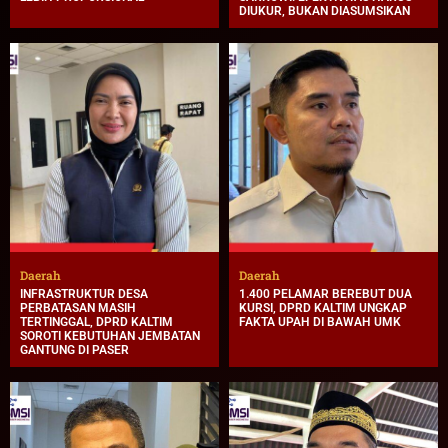
DIUKUR, BUKAN DIASUMSIKAN
Daerah
Daerah
INFRASTRUKTUR DESA
1.400 PELAMAR BEREBUT DUA
PERBATASAN MASIH
KURSI, DPRD KALTIM UNGKAP
TERTINGGAL, DPRD KALTIM
FAKTA UPAH DI BAWAH UMK
SOROTI KEBUTUHAN JEMBATAN
GANTUNG DI PASER