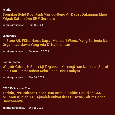
Politik
Semakin Solid Duet Rudi Mas’ud-Seno Aji Dapat Dukungan Maju
Pilgub Kaltim Dari DPP Gerindra
admin.garudasatu
Juli 11, 2024
Samarinda
Ir. Seno Aji: FKKJ Harus Dapat Memberi Warna Yang Berbeda Dari
Organisasi Jawa Yang Ada Di Kalimantan
admin.garudasatu
Februari 18, 2022
Kaltim Utama
Wagub Kaltim, H Seno Aji Tegaskan Kebangkitan Nasional Sejati
Lahir Dari Pemenuhan Kebutuhan Dasar Rakyat
admin.garudasatu
Mei 20, 2025
DPRD Kalimantan Timur
Terlalu, Perusahaan Besar Batu Bara Di Kaltim Salurkan CSR
Miliaran Rupiah Ke Sejumlah Universitas Di Jawa,Kaltim Dapat
Bencananya
admin.garudasatu
Mei 11, 2022