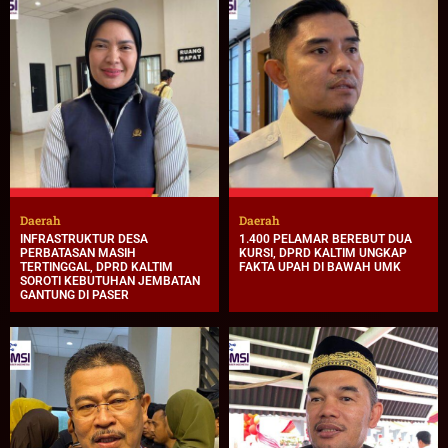
Daerah
Daerah
INFRASTRUKTUR DESA
1.400 PELAMAR BEREBUT DUA
PERBATASAN MASIH
KURSI, DPRD KALTIM UNGKAP
TERTINGGAL, DPRD KALTIM
FAKTA UPAH DI BAWAH UMK
SOROTI KEBUTUHAN JEMBATAN
GANTUNG DI PASER