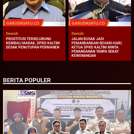
Daerah
Daerah
PROSTITUSI TERSELUBUNG
JALAN RUSAK JADI
KEMBALI MARAK, DPRD KALTIM
PEMANDANGAN SEHARI-HARI,
DESAK PENUTUPAN PERMANEN
KETUA DPRD KALTIM MINTA
PENANGANAN TANPA SEKAT
KEWENANGAN
BERITA POPULER