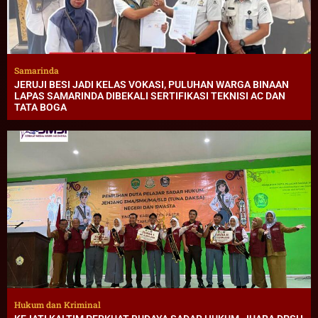
Samarinda
JERUJI BESI JADI KELAS VOKASI, PULUHAN WARGA BINAAN
LAPAS SAMARINDA DIBEKALI SERTIFIKASI TEKNISI AC DAN
TATA BOGA
Hukum dan Kriminal