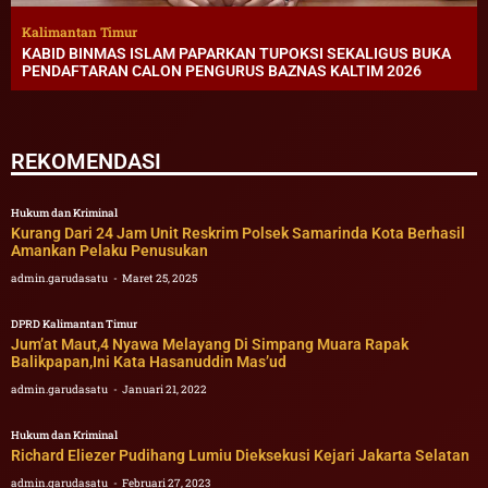
Kalimantan Timur
KABID BINMAS ISLAM PAPARKAN TUPOKSI SEKALIGUS BUKA
PENDAFTARAN CALON PENGURUS BAZNAS KALTIM 2026
REKOMENDASI
Hukum dan Kriminal
Kurang Dari 24 Jam Unit Reskrim Polsek Samarinda Kota Berhasil
Amankan Pelaku Penusukan
admin.garudasatu
Maret 25, 2025
DPRD Kalimantan Timur
Jum’at Maut,4 Nyawa Melayang Di Simpang Muara Rapak
Balikpapan,Ini Kata Hasanuddin Mas’ud
admin.garudasatu
Januari 21, 2022
Hukum dan Kriminal
Richard Eliezer Pudihang Lumiu Dieksekusi Kejari Jakarta Selatan
admin.garudasatu
Februari 27, 2023