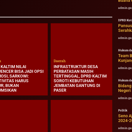
Buana 
admin.ga
DPRD Kot
Pansus
Serahk
admin.ga
Hukum da
Team B
Kunjan
h
Daerah
KALTIM NILAI
INFRASTRUKTUR DESA
admin.ga
ENCER BISA JADI OPSI
PERBATASAN MASIH
OSI, SARKOWI:
TERTINGGAL, DPRD KALTIM
Hukum da
TIVITAS HARUS
SOROTI KEBUTUHAN
UR, BUKAN
JEMBATAN GANTUNG DI
Bidang 
UMSIKAN
PASER
Negeri
admin.ga
Politik
Seno Aj
2024-2
admin.ga