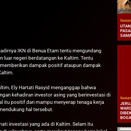
Samar
UTAN
PASAR
SAMA
irnya IKN di Benua Etam tentu mengundang
n luar negeri berdatangan ke Kaltim. Tentu
sa memberikan dampak positif ataupun dampak
altim.
ltim, Ely Hartati Rasyid menganggap bahwa
ngan kehadiran investor asing yang berinvestasi di
Samar
l itu positif dan mampu menyerap tenaga kerja
JERUJ
WARG
mendukung hal tersebut.
DIBEK
BOG
ti investasi yang ada di Kaltim. Selam itu