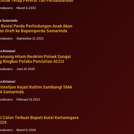
Untuk Tetap Pererat Tali Persaudaraan
rudasatu
Maret 4, 2023
a Samarinda
 Revisi Perda Perlindungan Anak Akan
an Draft ke Bapemperda Samarinda
rudasatu
September 12, 2022
n Kriminal
eruang Hitam Reskrim Polsek Sungai
g Ringkus Pelaku Pencurian ACCU
rudasatu
Juni 19, 2025
n Kriminal
Intelijen Kejati Kaltim Sambangi SMA
 4 Samarinda
rudasatu
Februari 13, 2023
i Calon Terkuat Bupati Kutai Kartanegara
029
rudasatu
Maret 8, 2024