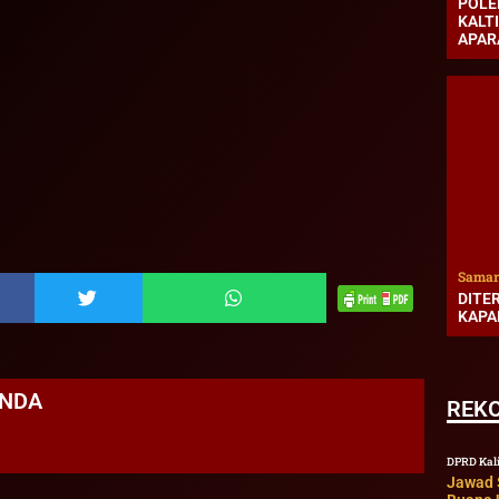
POLE
KALT
APAR
Samar
DITE
KAPA
ANDA
REK
DPRD Kal
Jawad S