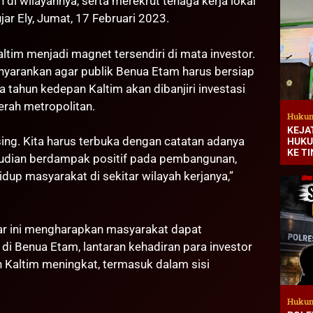
 di wilayahnya, serta merekrut tenaga kerja lokal
jar Ely, Jumat, 17 Februari 2023.
im menjadi magnet tersendiri di mata investor.
menyarankan agar publik Benua Etam harus bersiap
tahun kedepan Kaltim akan dibanjiri investasi
rah metropolitan.
Hukum
KEJA
asing. Kita harus terbuka dengan catatan adanya
HUKU
KE T
emudian berdampak positif pada pembangunan,
up masyarakat di sekitar wilayah kerjanya,”
ar ini mengharapkan masyarakat dapat
di Benua Etam, lantaran kehadiran para investor
Kaltim meningkat, termasuk dalam sisi
Hukum